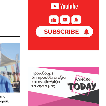
 της
ρου...