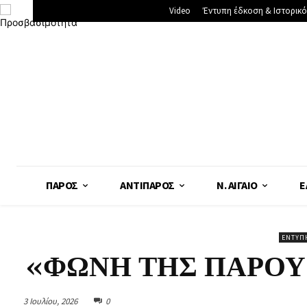
Video
Έντυπη έδκοση & Ιστορικό
ΠΆΡΟΣ
ΑΝΤΊΠΑΡΟΣ
Ν. ΑΙΓΑΊΟ
Ε
ΈΝΤΥΠ
«ΦΩΝΗ ΤΗΣ ΠΑΡΟΥ» 
3 Ιουλίου, 2026
0