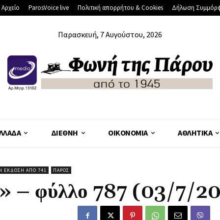
 Αρχείο
ParosVoice live
Πολιτική απορρήτου & Cookies
Δήλωση Συμμόρ
Παρασκευή, 7 Αυγούστου, 2026
ΛΛΆΔΑ
ΔΙΕΘΝΉ
ΟΙΚΟΝΟΜΊΑ
ΑΘΛΗΤΙΚΆ
Η ΈΚΔΟΣΗ ΑΠΌ 741
ΠΆΡΟΣ
– φύλλο 787 (03/7/2