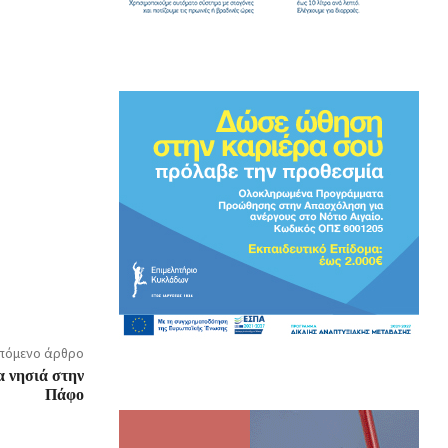
πόμενο άρθρο
α νησιά στην
Πάφο