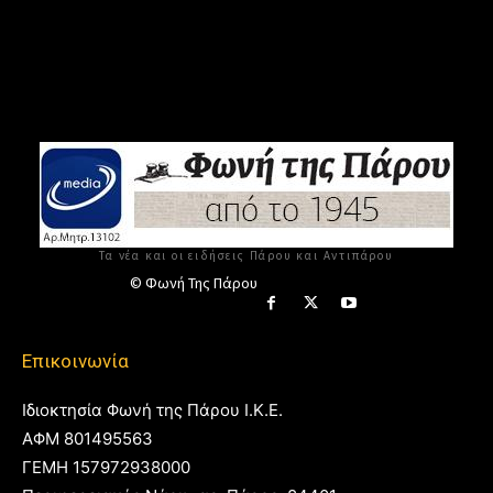
Τα νέα και οι ειδήσεις Πάρου και Αντιπάρου
© Φωνή Της Πάρου
Επικοινωνία
Ιδιοκτησία Φωνή της Πάρου Ι.Κ.Ε.
ΑΦΜ 801495563
ΓΕΜΗ 157972938000