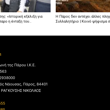
ης: «Ιστορική εξέλιξη για
Η Πάρος δεν αντέχει άλλες πληγ
αρο η ένταξη του...
Συλλαλητήριο | Κοινό ψήφισμα 
α
ωνή της Πάρου Ι.Κ.Ε.
563
2938000
ός Νάουσας, Πάρος, 84401
 ΡΑΓΚΟΥΣΗΣ ΝΙΚΟΛΑΟΣ
555
885