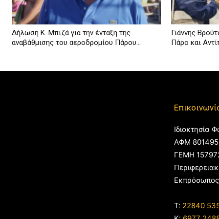
Δήλωση Κ. Μπιζά για την ένταξη της
Γιάννης Βρούτσ
αναβάθμισης του αεροδρομίου Πάρου...
Πάρο και Αντίπ
Επικοινωνί
Ιδιοκτησία Φ
ΑΦΜ 801495
ΓΕΜΗ 15797
Περιφερειακ
Εκπρόσωπος
T:
22840 53
Κ:
6977 248