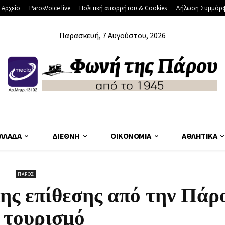
 Αρχείο
ParosVoice live
Πολιτική απορρήτου & Cookies
Δήλωση Συμμόρ
Παρασκευή, 7 Αυγούστου, 2026
ΛΛΆΔΑ
ΔΙΕΘΝΉ
ΟΙΚΟΝΟΜΊΑ
ΑΘΛΗΤΙΚΆ
ΠΆΡΟΣ
ς επίθεσης από την Πάρο
 τουρισμό