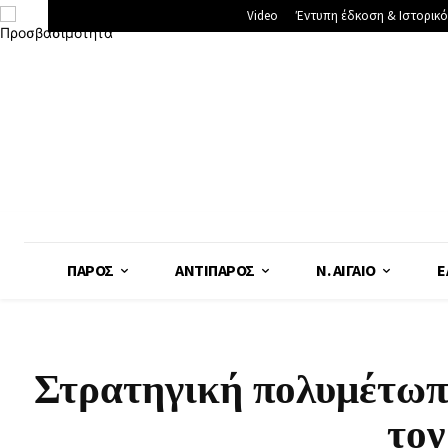
Video
Έντυπη έδκοση & Ιστορικό
ΠΆΡΟΣ
ΑΝΤΊΠΑΡΟΣ
Ν. ΑΙΓΑΊΟ
Ε
Στρατηγική πολυμέτωπη
τον