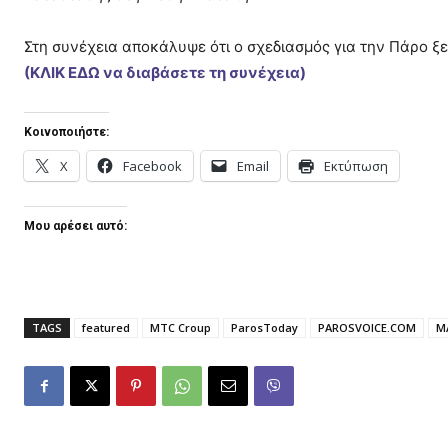
Στη συνέχεια αποκάλυψε ότι ο σχεδιασμός για την Πάρο ξ
(ΚΛΙΚ ΕΔΩ να διαβάσετε τη συνέχεια)
Κοινοποιήστε:
X
Facebook
Email
Εκτύπωση
Μου αρέσει αυτό:
TAGS
featured
MTC Croup
ParosToday
PAROSVOICE.COM
Μ