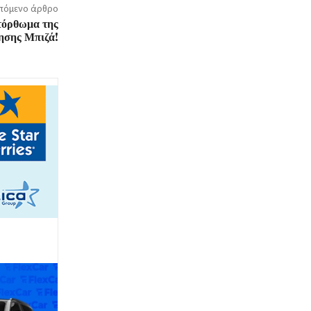
πόμενο άρθρο
τόρθωμα της
ησης Μπιζά!