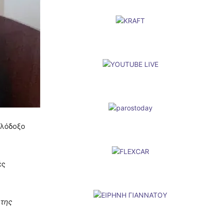
ιλόδοξο
ές
 της