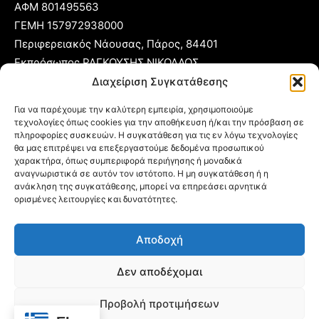
ΑΦΜ 801495563
ΓΕΜΗ 157972938000
Περιφερειακός Νάουσας, Πάρος, 84401
Εκπρόσωπος ΡΑΓΚΟΥΣΗΣ ΝΙΚΟΛΑΟΣ
Διαχείριση Συγκατάθεσης
T:
22840 53555
Για να παρέχουμε την καλύτερη εμπειρία, χρησιμοποιούμε
Κ:
6977 248885
τεχνολογίες όπως cookies για την αποθήκευση ή/και την πρόσβαση σε
E:
foni@typoparos.gr
(για αγγελίες:
sales@typoparos.gr
)
πληροφορίες συσκευών. Η συγκατάθεση για τις εν λόγω τεχνολογίες
θα μας επιτρέψει να επεξεργαστούμε δεδομένα προσωπικού
χαρακτήρα, όπως συμπεριφορά περιήγησης ή μοναδικά
αναγνωριστικά σε αυτόν τον ιστότοπο. Η μη συγκατάθεση ή η
ανάκληση της συγκατάθεσης, μπορεί να επηρεάσει αρνητικά
Πολιτική απορρήτου & Cookies
ορισμένες λειτουργίες και δυνατότητες.
Δήλωση Συμμόρφωσης
Αποδοχή
Όροι Χρήσης
Ταυτότητα
Δεν αποδέχομαι
Πολιτική Cookies (ΕΕ)
Προβολή προτιμήσεων