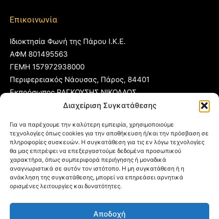
Επικοινωνία
Ιδιοκτησία Φωνή της Πάρου Ι.Κ.Ε.
ΑΦΜ 801495563
ΓΕΜΗ 157972938000
Περιφερειακός Νάουσας, Πάρος, 84401
Εκπρόσωπος ΡΑΓΚΟΥΣΗΣ ΝΙΚΟΛΑΟΣ
Διαχείριση Συγκατάθεσης
T:
22840 53555
Για να παρέχουμε την καλύτερη εμπειρία, χρησιμοποιούμε
Κ:
6977 248885
τεχνολογίες όπως cookies για την αποθήκευση ή/και την πρόσβαση σε
E:
foni@typoparos.gr
(για αγγελίες:
sales@typoparos.gr
)
πληροφορίες συσκευών. Η συγκατάθεση για τις εν λόγω τεχνολογίες
θα μας επιτρέψει να επεξεργαστούμε δεδομένα προσωπικού
χαρακτήρα, όπως συμπεριφορά περιήγησης ή μοναδικά
αναγνωριστικά σε αυτόν τον ιστότοπο. Η μη συγκατάθεση ή η
ανάκληση της συγκατάθεσης, μπορεί να επηρεάσει αρνητικά
Πολιτική απορρήτου & Cookies
ορισμένες λειτουργίες και δυνατότητες.
Δήλωση Συμμόρφωσης
Αποδοχή
Όροι Χρήσης