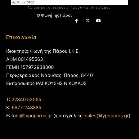
Τα νέα και οι ειδήσεις Πάρου και Αντιπάρου
© Φωνή Της Πάρου
Επικοινωνία
Ιδιοκτησία Φωνή της Πάρου Ι.Κ.Ε.
ΑΦΜ 801495563
ΓΕΜΗ 157972938000
Περιφερειακός Νάουσας, Πάρος, 84401
Εκπρόσωπος ΡΑΓΚΟΥΣΗΣ ΝΙΚΟΛΑΟΣ
T:
22840 53555
Κ:
6977 248885
E:
foni@typoparos.gr
(για αγγελίες:
sales@typoparos.gr
)