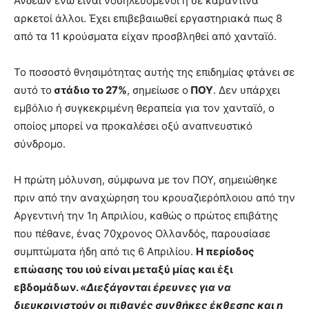
Άνδεων ενώ είναι νοσηλευόμενοι ή σε καραντίνα
αρκετοί άλλοι. Έχει επιβεβαιωθεί εργαστηριακά πως 8
από τα 11 κρούσματα είχαν προσβληθεί από χανταϊό.
Το ποσοστό θνησιμότητας αυτής της επιδημίας φτάνει σε
αυτό το
στάδιο το 27%
, σημείωσε ο
ΠΟΥ
. Δεν υπάρχει
εμβόλιο ή συγκεκριμένη θεραπεία για τον χανταϊό, ο
οποίος μπορεί να προκαλέσει οξύ αναπνευστικό
σύνδρομο.
Η πρώτη μόλυνση, σύμφωνα με τον ΠΟΥ, σημειώθηκε
πριν από την αναχώρηση του κρουαζιερόπλοιου από την
Αργεντινή την 1η Απριλίου, καθώς ο πρώτος επιβάτης
που πέθανε, ένας 70χρονος Ολλανδός, παρουσίασε
συμπτώματα ήδη από τις 6 Απριλίου.
Η περίοδος
επώασης του ιού είναι μεταξύ μίας και έξι
εβδομάδων.
«Διεξάγονται έρευνες για να
διευκρινιστούν οι πιθανές συνθήκες έκθεσης και η