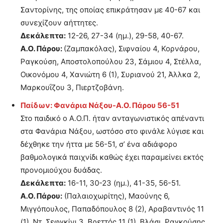
Σαντορίνης, της οποίας επικράτησαν με 40-67 και
συνεχίζουν αήττητες.
Δεκάλεπτα:
12-26, 27-34 (ημ.), 29-58, 40-67.
Α.Ο. Πάρου:
(Ζαμπακόλας), Σιφναίου 4, Κορνάρου,
Ραγκούση, Αποστολοπούλου 23, Σάμιου 4, Στέλλα,
Οικονόμου 4, Χανιώτη 6 (1), Συριανού 21, Άλλκα 2,
Μαρκουΐζου 3, Πιερτζοβάνη.
Παίδων: Φανάρια Νάξου-Α.Ο. Πάρου 56-51
Στο παιδικό ο Α.Ο.Π. ήταν ανταγωνιστικός απέναντι
στα Φανάρια Νάξου, ωστόσο στο φινάλε λύγισε και
δέχθηκε την ήττα με 56-51, σ’ ένα αδιάφορο
βαθμολογικά παιχνίδι καθώς έχει παραμείνει εκτός
προνομιούχου δυάδας.
Δεκάλεπτα:
16-11, 30-23 (ημ.), 41-35, 56-51.
Α.Ο. Πάρου:
(Παλαιοχωρίτης), Μαούνης 6,
Μιγγόπουλος, Παπαδόπουλος 8 (2), Αραβαντινός 11
(1), Ντ. Σεφγκίνι 3, Βρεττός 11 (1), Βλάσι, Ραγκούσης