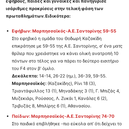
εφήβους, παίδες και γυναίκες και πανηγύρισε
ισάριθμες προκρίσεις στην τελική φάση των
πρωταθλημάτων. Ειδικότερα:
Εφήβων: Μαρπησσαϊκός-Α.Ε. Σαντορίνης 59-55
Στο εφηβικό η ομάδα του Θοδωρή Καζακίδη
επικράτησε με 59-55 της Α.Ε. Σαντορίνης, σ’ ένα ματς
θρίλερ που χρειάστηκε να κάνει ολική ανατροπή 10
πόντων στο τέλος για να πάρει το δεύτερο εισιτήριο
του F4 στον β’ όμιλο.
Δεκάλεπτα:
14-14, 26-22 (ημ.), 36-39, 59-55.
Μαρπησσαϊκός:
(Καζακίδης), Ρίνι 18 (3),
Τριαντάφυλλος 13 (1), Μηναδάκης 3 (1), Γ. Μπιζάς 4,
Μυζεκιάρι, Ρούσσος, Λ. Ζυκάι 1, Κανάλες 6 (2),
Τριβυζάς 8, Μπιλίρης 6 (1), Αθανασίου.
Παίδων: Μαρπησσαϊκός-Α.Ε. Σαντορίνης 74-70
Στο παιδικό επιβλήθηκε -πιο εύκολα απ’ ότι δείχνει το