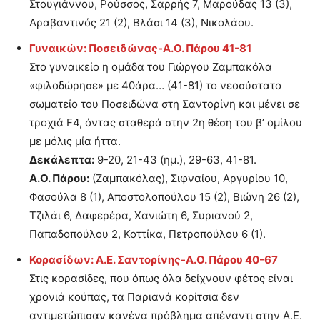
Στουγιάννου, Ρούσσος, Σαρρής 7, Μαρούδας 13 (3),
Αραβαντινός 21 (2), Βλάσι 14 (3), Νικολάου.
Γυναικών: Ποσειδώνας-Α.Ο. Πάρου 41-81
Στο γυναικείο η ομάδα του Γιώργου Ζαμπακόλα
«φιλοδώρησε» με 40άρα… (41-81) το νεοσύστατο
σωματείο του Ποσειδώνα στη Σαντορίνη και μένει σε
τροχιά F4, όντας σταθερά στην 2η θέση του β’ ομίλου
με μόλις μία ήττα.
Δεκάλεπτα:
9-20, 21-43 (ημ.), 29-63, 41-81.
Α.Ο. Πάρου:
(Ζαμπακόλας), Σιφναίου, Αργυρίου 10,
Φασούλα 8 (1), Αποστολοπούλου 15 (2), Βιώνη 26 (2),
Τζιλάι 6, Δαφερέρα, Χανιώτη 6, Συριανού 2,
Παπαδοπούλου 2, Κοττίκα, Πετροπούλου 6 (1).
Κορασίδων: Α.Ε. Σαντορίνης-Α.Ο. Πάρου 40-67
Στις κορασίδες, που όπως όλα δείχνουν φέτος είναι
χρονιά κούπας, τα Παριανά κορίτσια δεν
αντιμετώπισαν κανένα πρόβλημα απέναντι στην Α.Ε.