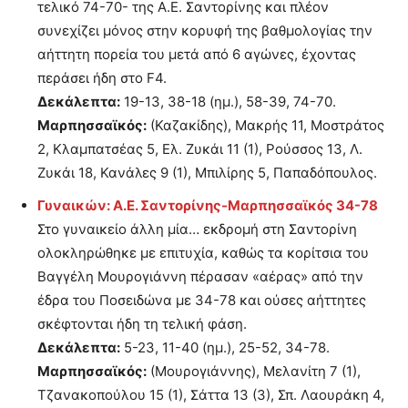
τελικό 74-70- της Α.Ε. Σαντορίνης και πλέον
συνεχίζει μόνος στην κορυφή της βαθμολογίας την
αήττητη πορεία του μετά από 6 αγώνες, έχοντας
περάσει ήδη στο F4.
Δεκάλεπτα:
19-13, 38-18 (ημ.), 58-39, 74-70.
Μαρπησσαϊκός:
(Καζακίδης), Μακρής 11, Μοστράτος
2, Κλαμπατσέας 5, Ελ. Ζυκάι 11 (1), Ρούσσος 13, Λ.
Ζυκάι 18, Κανάλες 9 (1), Μπιλίρης 5, Παπαδόπουλος.
Γυναικών: Α.Ε. Σαντορίνης-Μαρπησσαϊκός 34-78
Στο γυναικείο άλλη μία… εκδρομή στη Σαντορίνη
ολοκληρώθηκε με επιτυχία, καθώς τα κορίτσια του
Βαγγέλη Μουρογιάννη πέρασαν «αέρας» από την
έδρα του Ποσειδώνα με 34-78 και ούσες αήττητες
σκέφτονται ήδη τη τελική φάση.
Δεκάλεπτα:
5-23, 11-40 (ημ.), 25-52, 34-78.
Μαρπησσαϊκός:
(Μουρογιάννης), Μελανίτη 7 (1),
Τζανακοπούλου 15 (1), Σάττα 13 (3), Σπ. Λαουράκη 4,