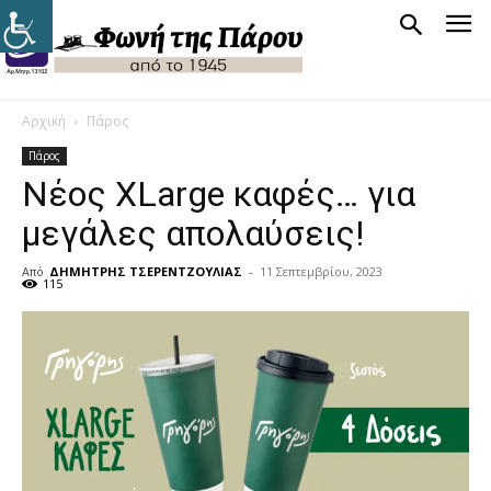
Αρχική
Πάρος
Πάρος
Νέος XLarge καφές… για
μεγάλες απολαύσεις!
Από
ΔΗΜΗΤΡΗΣ ΤΣΕΡΕΝΤΖΟΥΛΙΑΣ
-
11 Σεπτεμβρίου, 2023
115