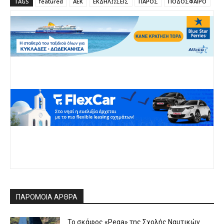
TAGS
featured
ΑΕΚ
ΕΚΔΗΛΩΣΕΙΣ
ΠΑΡΟΣ
ΠΟΔΟΣΦΑΙΡΟ
ΠΑΡΟΜΟΙΑ ΑΡΘΡΑ
To σκάφος «Pega» της Σχολής Ναυτικών