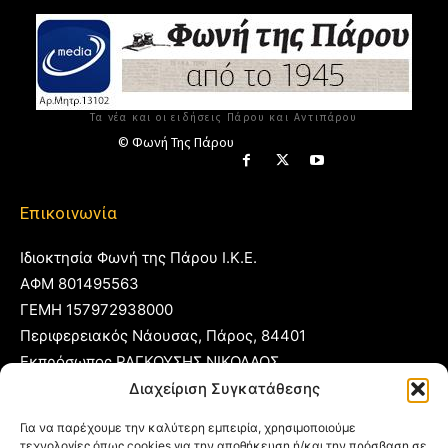
Τα νέα και οι ειδήσεις Πάρου και Αντιπάρου
© Φωνή Της Πάρου
Επικοινωνία
Ιδιοκτησία Φωνή της Πάρου Ι.Κ.Ε.
ΑΦΜ 801495563
ΓΕΜΗ 157972938000
Περιφερειακός Νάουσας, Πάρος, 84401
Εκπρόσωπος ΡΑΓΚΟΥΣΗΣ ΝΙΚΟΛΑΟΣ
Διαχείριση Συγκατάθεσης
T:
22840 53555
Για να παρέχουμε την καλύτερη εμπειρία, χρησιμοποιούμε
Κ:
6977 248885
τεχνολογίες όπως cookies για την αποθήκευση ή/και την πρόσβαση σε