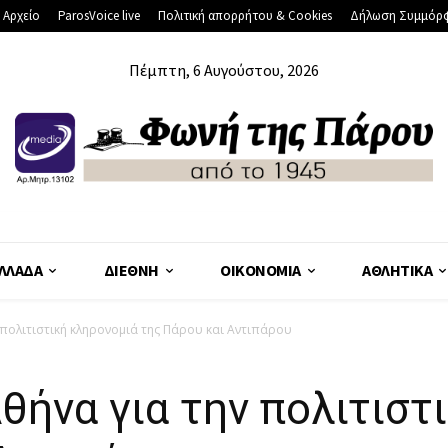
 Αρχείο
ParosVoice live
Πολιτική απορρήτου & Cookies
Δήλωση Συμμόρ
Πέμπτη, 6 Αυγούστου, 2026
ΛΛΆΔΑ
ΔΙΕΘΝΉ
ΟΙΚΟΝΟΜΊΑ
ΑΘΛΗΤΙΚΆ
 πολιτιστική κληρονομιά της Πάρου και Αντιπάρου
θήνα για την πολιτιστ