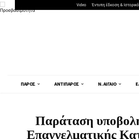
Video
Έντυπη έδκοση & Ιστορικό
ΠΆΡΟΣ
ΑΝΤΊΠΑΡΟΣ
Ν. ΑΙΓΑΊΟ
Ε
Παράταση υποβολή
Επαγγελματικής Κα