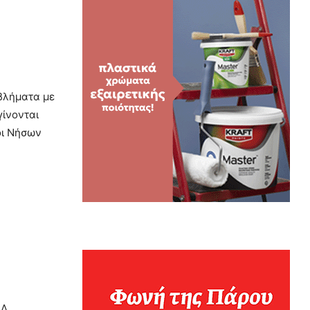
βλήματα με
γίνονται
οι Νήσων
Λ.