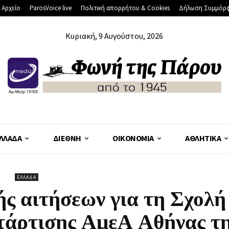
 Αρχείο
ParosVoice live
Πολιτική απορρήτου & Cookies
Δήλωση Συμμόρ
Κυριακή, 9 Αυγούστου, 2026
ΛΛΆΔΑ
ΔΙΕΘΝΉ
ΟΙΚΟΝΟΜΊΑ
ΑΘΛΗΤΙΚΆ
ΕΛΛΆΔΑ
ς αιτήσεων για τη Σχολή
τάρτισης ΑμεΑ Αθήνας τ