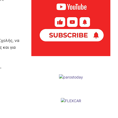
Σχολής, να
 και για
-