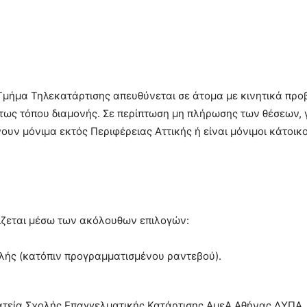
Τμήμα Τηλεκατάρτισης απευθύνεται σε άτομα με κινητικά προ
τως τόπου διαμονής. Σε περίπτωση μη πλήρωσης των θέσεων, 
νουν μόνιμα εκτός Περιφέρειας Αττικής ή είναι μόνιμοι κάτοικ
ίζεται μέσω των ακόλουθων επιλογών:
λής (κατόπιν προγραμματισμένου ραντεβού).
ματεία Σχολής Επαγγελματικής Κατάρτισης ΑμεΑ Αθήνας ΔΥΠΑ, 