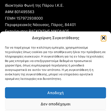
Ιδιοκτησία Φωνή της Πάρου Ι.Κ.Ε.
ΑΦΜ 801495563
ΓΕΜΗ 157972938000
Περιφερειακός Νάουσας, Πάρος, 84401
Εκπρόσωπος ΡΑΓΚΟΥΣΗΣ ΝΙΚΟΛΑΟΣ
Διαχείριση Συγκατάθεσης
T:
22840 53555
Για να παρέχουμε την καλύτερη εμπειρία, χρησιμοποιούμε
Κ:
6977 248885
τεχνολογίες όπως cookies για την αποθήκευση ή/και την πρόσβαση σε
E:
foni@typoparos.gr
(για αγγελίες:
sales@typoparos.gr
)
πληροφορίες συσκευών. Η συγκατάθεση για τις εν λόγω τεχνολογίες
θα μας επιτρέψει να επεξεργαστούμε δεδομένα προσωπικού
χαρακτήρα, όπως συμπεριφορά περιήγησης ή μοναδικά
αναγνωριστικά σε αυτόν τον ιστότοπο. Η μη συγκατάθεση ή η
ανάκληση της συγκατάθεσης, μπορεί να επηρεάσει αρνητικά
Πολιτική απορρήτου & Cookies
ορισμένες λειτουργίες και δυνατότητες.
Δήλωση Συμμόρφωσης
Αποδοχή
Όροι Χρήσης
Ταυτότητα
Δεν αποδέχομαι
Πολιτική Cookies (ΕΕ)