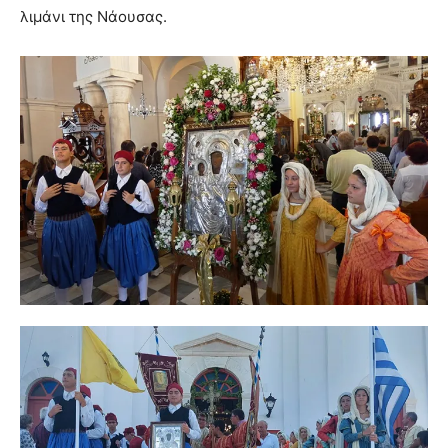
λιμάνι της Νάουσας.