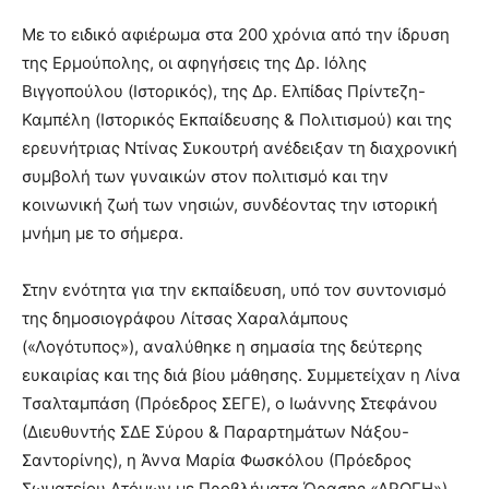
Με το ειδικό αφιέρωμα στα 200 χρόνια από την ίδρυση
της Ερμούπολης, οι αφηγήσεις της Δρ. Ιόλης
Βιγγοπούλου (Ιστορικός), της Δρ. Ελπίδας Πρίντεζη-
Καμπέλη (Ιστορικός Εκπαίδευσης & Πολιτισμού) και της
ερευνήτριας Ντίνας Συκουτρή ανέδειξαν τη διαχρονική
συμβολή των γυναικών στον πολιτισμό και την
κοινωνική ζωή των νησιών, συνδέοντας την ιστορική
μνήμη με το σήμερα.
Στην ενότητα για την εκπαίδευση, υπό τον συντονισμό
της δημοσιογράφου Λίτσας Χαραλάμπους
(«Λογότυπος»), αναλύθηκε η σημασία της δεύτερης
ευκαιρίας και της διά βίου μάθησης. Συμμετείχαν η Λίνα
Τσαλταμπάση (Πρόεδρος ΣΕΓΕ), ο Ιωάννης Στεφάνου
(Διευθυντής ΣΔΕ Σύρου & Παραρτημάτων Νάξου-
Σαντορίνης), η Άννα Μαρία Φωσκόλου (Πρόεδρος
Σωματείου Ατόμων με Προβλήματα Όρασης «ΑΡΩΓΗ»)