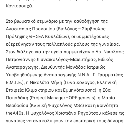
Κοντορουχά.
Στο βιωματικό σεμινάριο με την καθοδήγηση της
Αναστασίας Προκοπίου (Βιολόγος – Σύμβουλος
Πρόληψης ΘΗΣΕΑ Κυκλάδων), οι συμμετέχουσες
εξερεύνησαν τους πολλαπλούς ρόλους της γυναίκας.
Στον διάλογο για την υγεία συμμετείχαν ο Δρ. Νικόλαος
Πετρογιάννης (Γυναικολόγος-Μαιευτήρας, Ειδικός
Αναπαραγωγής, Διευθυντής Μονάδας Ιατρικώς
Υποβοηθούμενης Αναπαραγωγής Ν.Ν.Α., Γ. Γραμματέας
Ε.Μ.Γ.Ε.), η Νικολέτα Μήλη (Γυναικολόγος, Ελληνική
Εταιρεία Κλιμακτηρίου και Εμμηνόπαυσης), η Εύα
Παπαδάκη (Project ManagerHOPEgenesis), η Μαρία
Θεοδοσίου (Κλινική Ψυχολόγος MSc) και η κοινότητα
theA40s. Η ψυχολόγος Χριστιάνα Ρηγούτσου κάλεσε τις
γυναίκες να ανακαλύψουν την εσωτερική τους δύναμη.