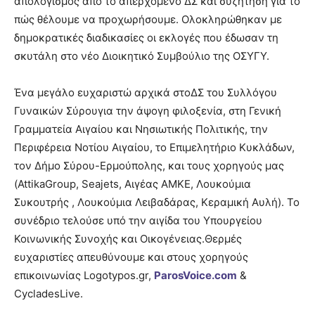
απολογισμός από το απερχόμενο ΔΣ και συζήτηση για το
πώς θέλουμε να προχωρήσουμε. Ολοκληρώθηκαν με
δημοκρατικές διαδικασίες οι εκλογές που έδωσαν τη
σκυτάλη στο νέο Διοικητικό Συμβούλιο της ΟΣΥΓΥ.
Ένα μεγάλο ευχαριστώ αρχικά στοΔΣ του Συλλόγου
Γυναικών Σύρουγια την άψογη φιλοξενία, στη Γενική
Γραμματεία Αιγαίου και Νησιωτικής Πολιτικής, την
Περιφέρεια Νοτίου Αιγαίου, το Επιμελητήριο Κυκλάδων,
τον Δήμο Σύρου-Ερμούπολης, και τους χορηγούς μας
(AttikaGroup, Seajets, Αιγέας ΑΜΚΕ, Λουκούμια
Συκουτρής , Λουκούμια Λειβαδάρας, Κεραμική Αυλή). Το
συνέδριο τελούσε υπό την αιγίδα του Υπουργείου
Κοινωνικής Συνοχής και Οικογένειας.Θερμές
ευχαριστίες απευθύνουμε και στους χορηγούς
επικοινωνίας Logotypos.gr,
ParosVoice.com
&
CycladesLive.