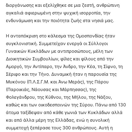
διοργάνωσης και εξελίχθηκε σε μια ζεστή, ανθρώπινη
αγκαλιά αφιερωμένη στην ψυχική ισορροπία, την
ενδυνάμωση και την ποιότητα ζωής στα νησιά μας.
Η ανταπόκριση στο κάλεσμα της Ομοσπονδίας ήταν
συγκλονιστική. Συμμετείχαν ενεργά οι Σύλλογοι
Γυναικών Κυκλάδων με αντιπροσώπους, μέλη των
Διοικητικών Συμβουλίων, φίλες και φίλους από την
Αμοργό, την Αντίπαρο, την Άνδρο, την Κέα, τη Σίφνο, τη
Σέριφο και την Τήνο. Δυναμική ήταν η παρουσία της
Μυκόνου (Π.Λ.Σ.Γ.Μ. και Άνω Μεράς), της Πάρου
(Παροικιάς, Νάουσας και Μάρπησσας), της
Φολεγάνδρου, της Κύθνου, της Μήλου, της Νάξου,
καθώς και των οικοδεσποινών της Σύρου. Πάνω από 130
άτομα ταξίδεψαν από κάθε γωνιά των Κυκλάδων αλλά
και από άλλα μέρη της Ελλάδας, ενώ η συνολική
συμμετοχή ξεπέρασε τους 300 ανθρώπους. Αυτή η