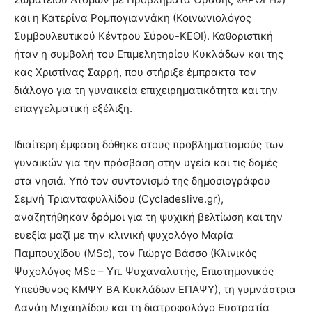
και η Κατερίνα Ρομπογιαννάκη (Κοινωνιολόγος
Συμβουλευτικού Κέντρου Σύρου-ΚΕΘΙ). Καθοριστική
ήταν η συμβολή του Επιμελητηρίου Κυκλάδων και της
κας Χριστίνας Σαρρή, που στήριξε έμπρακτα τον
διάλογο για τη γυναικεία επιχειρηματικότητα και την
επαγγελματική εξέλιξη.
Ιδιαίτερη έμφαση δόθηκε στους προβληματισμούς των
γυναικών για την πρόσβαση στην υγεία και τις δομές
στα νησιά. Υπό τον συντονισμό της δημοσιογράφου
Σεμνή Τριανταφυλλίδου (Cycladeslive.gr),
αναζητήθηκαν δρόμοι για τη ψυχική βελτίωση και την
ευεξία μαζί με την κλινική ψυχολόγο Μαρία
Παμπουχίδου (MSc), τον Γιώργο Βάσσο (Κλινικός
Ψυχολόγος MSc – Υπ. Ψυχαναλυτής, Επιστημονικός
Υπεύθυνος ΚΜΨΥ ΒΑ Κυκλάδων ΕΠΑΨΥ), τη γυμνάστρια
Δανάη Μιχαηλίδου και τη διατροφολόγο Ευστρατία