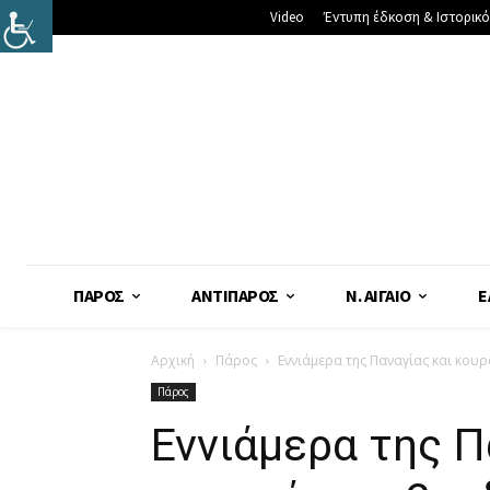
Video
Έντυπη έδκοση & Ιστορικό
ΠΆΡΟΣ
ΑΝΤΊΠΑΡΟΣ
Ν. ΑΙΓΑΊΟ
Ε
Αρχική
Πάρος
Εννιάμερα της Παναγίας και κο
Πάρος
Εννιάμερα της Π