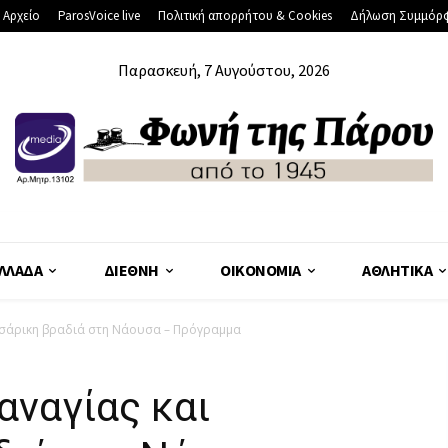
 Αρχείο
ParosVoice live
Πολιτική απορρήτου & Cookies
Δήλωση Συμμόρ
Παρασκευή, 7 Αυγούστου, 2026
ΛΛΆΔΑ
ΔΙΕΘΝΉ
ΟΙΚΟΝΟΜΊΑ
ΑΘΛΗΤΙΚΆ
υρσάρικη βραδιά στη Νάουσα – Πρόγραμμα
αναγίας και