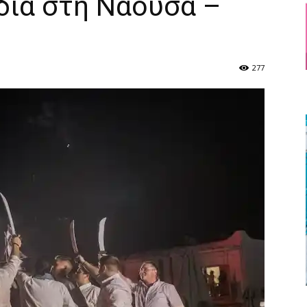
διά στη Νάουσα –
277