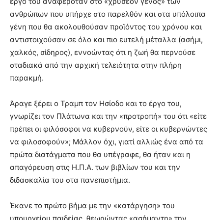
έργο του αναφερόταν στο «χρύσεον γένος» των
ανθρώπων που υπήρχε στο παρελθόν και στα υπόλοιπα
γένη που θα ακολουθούσαν προϊόντος του χρόνου και
αντιστοιχούσαν σε όλο και πιο ευτελή μέταλλα (ασήμι,
χαλκός, σίδηρος), εννοώντας ότι η ζωή θα περνούσε
σταδιακά από την αρχική τελειότητα στην πλήρη
παρακμή.
Άραγε ξέρει ο Τραμπ τον Ησίοδο και το έργο του,
γνωρίζει τον Πλάτωνα και την «προτροπή» του ότι «είτε
πρέπει οι φιλόσοφοι να κυβερνούν, είτε οι κυβερνώντες
να φιλοσοφούν»; Μάλλον όχι, γιατί αλλιώς ένα από τα
πρώτα διατάγματα που θα υπέγραφε, θα ήταν και η
απαγόρευση στις Η.Π.Α. των βιβλίων του και την
διδασκαλία του στα πανεπιστήμια.
Έκανε το πρώτο βήμα με την «κατάργηση» του
υπουργείου παιδείας, θεωρώντας «ασήμαντη» την