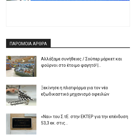
ΠΑΡΟΜΟΙΑ ΑΡΘΡΑ
Αλλάξαμε συνήθειες / Σούπερ μάρκετ και
φούρνοι στο έτοιμο φαγητό! |...
Ξεκίνησε η πλατφόρμα για τον νέο
εξωδικαστικό μηχανισμό οφειλών
«Ναι» του Σ.τΕ. στην ΕΚΤΕΡ για την επένδυση
53,3 εκ. στις...