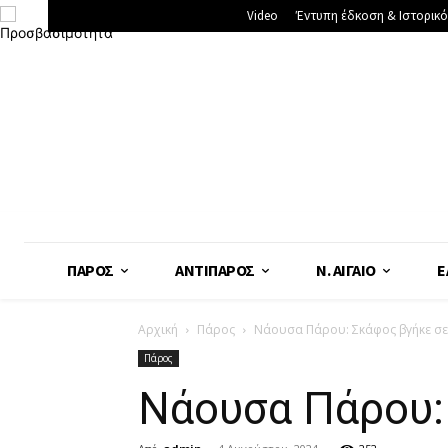
Video
Έντυπη έδκοση & Ιστορικό
ΠΆΡΟΣ
ΑΝΤΊΠΑΡΟΣ
Ν. ΑΙΓΑΊΟ
Ε
Αρχική
Πάρος
Νάουσα Πάρου: Σκάφος βγήκε σε
Πάρος
Νάουσα Πάρου: