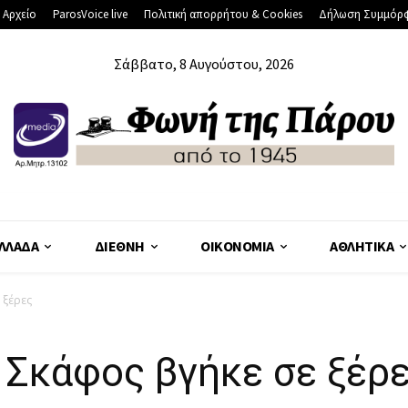
 Αρχείο
ParosVoice live
Πολιτική απορρήτου & Cookies
Δήλωση Συμμόρ
Σάββατο, 8 Αυγούστου, 2026
ΛΛΆΔΑ
ΔΙΕΘΝΉ
ΟΙΚΟΝΟΜΊΑ
ΑΘΛΗΤΙΚΆ
 ξέρες
 Σκάφος βγήκε σε ξέρ