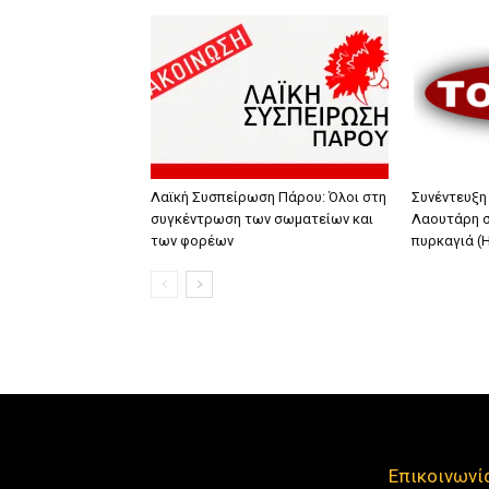
Λαϊκή Συσπείρωση Πάρου: Όλοι στη
Συνέντευξη
συγκέντρωση των σωματείων και
Λαουτάρη σ
των φορέων
πυρκαγιά (
Επικοινωνί