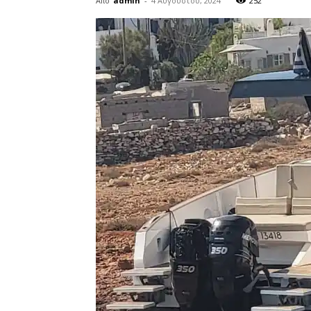
Από
admin
-
4 Αυγούστου, 2024
252