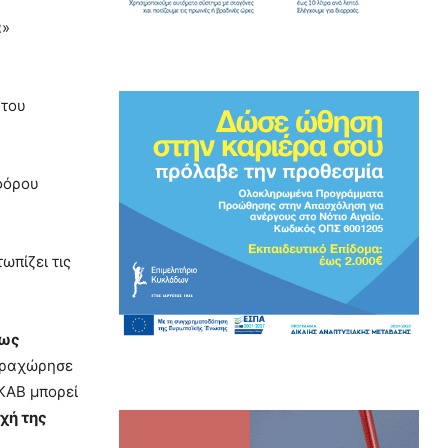
ά»
 του
οφόρου
ωπίζει τις
ρως
αραχώρησε
ΕΚΑΒ μπορεί
χή της