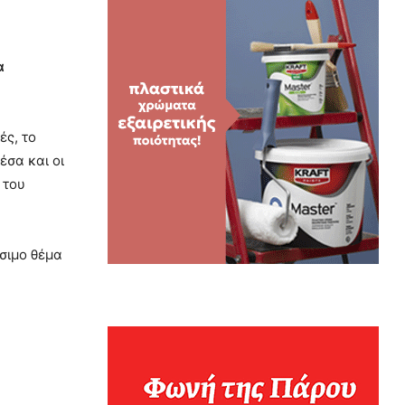
α
ές, το
έσα και οι
 του
ίσιμο θέμα