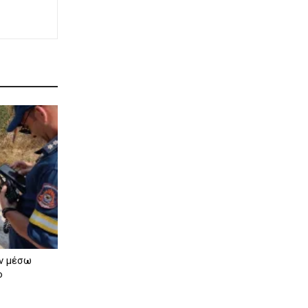
εν μέσω
ο