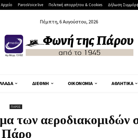
 Αρχείο
ParosVoice live
Πολιτική απορρήτου & Cookies
Δήλωση Συμμόρ
Πέμπτη, 6 Αυγούστου, 2026
ΛΛΆΔΑ
ΔΙΕΘΝΉ
ΟΙΚΟΝΟΜΊΑ
ΑΘΛΗΤΙΚΆ
ΠΆΡΟΣ
έμα των αεροδιακομιδών 
Πάρο