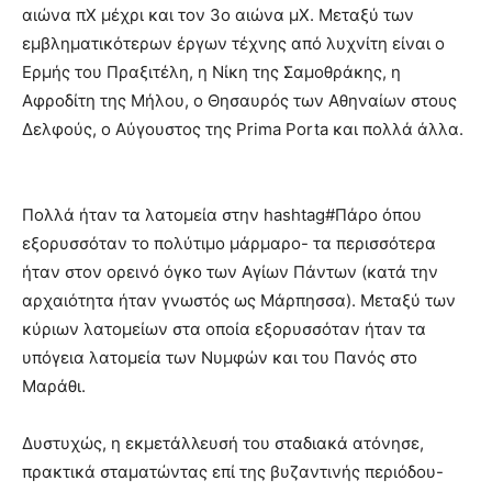
αιώνα πΧ μέχρι και τον 3ο αιώνα μΧ. Μεταξύ των
εμβληματικότερων έργων τέχνης από λυχνίτη είναι ο
Ερμής του Πραξιτέλη, η Νίκη της Σαμοθράκης, η
Αφροδίτη της Μήλου, ο Θησαυρός των Αθηναίων στους
Δελφούς, ο Αύγουστος της Prima Porta και πολλά άλλα.
Πολλά ήταν τα λατομεία στην hashtag#Πάρο όπου
εξορυσσόταν το πολύτιμο μάρμαρο- τα περισσότερα
ήταν στον ορεινό όγκο των Αγίων Πάντων (κατά την
αρχαιότητα ήταν γνωστός ως Μάρπησσα). Μεταξύ των
κύριων λατομείων στα οποία εξορυσσόταν ήταν τα
υπόγεια λατομεία των Νυμφών και του Πανός στο
Μαράθι.
Δυστυχώς, η εκμετάλλευσή του σταδιακά ατόνησε,
πρακτικά σταματώντας επί της βυζαντινής περιόδου-