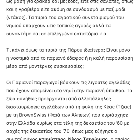
ως βάση γιακράκερ και μεζέδες, είτε στις σαλάτες, όπως
και η γραβιέρα είτε ακόμη σε συνδυασμό με παξιμάδι
(ντάκος). Τα τυριά του αγροτικού συνεταιρισμού του
νησιού υπάρχουν στις τοπικές αγορές αλλά τα
συναντάμε και σε επιλεγμένα εστιατόρια κ.ά.
Τι κάνει όμως τα τυριά της Πάρου ιδιαίτερα; Είναι μόνο
η νοστιμιά από το παριανό έδαφος ή η καλή παρουσίαση
μέσα από μοντέρνες συσκευασίες;
Οι Παριανοί παραγωγοί βόσκουν τις λιγοστές αγελάδες
που έχουν απομείνει στο νησί στην παριανή ύπαιθρο. Τα
ζώα συνήθως προέρχονται από αλλεπάλληλες
διασταυρώσεις αγελάδων από τη φυλή της Κέας (Τζιας)
με τη BrownSwiss (Φαιά των Άλπεων) που κυριάρχησε
στην Ελλάδα κυρίως στα τέλη της δεκαετίας του ’60 με
αρχές της δεκαετίας του ’70, όπως μας εξήγησε ο
συνταξιούχος
κτηνίατρος, Νίκος Τσιγώνιας,
ο οποίος