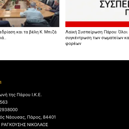
εδρίαση και τα βέλη Κ. Μπιζά
Λαϊκή Συσπείρωση Πάρου: Όλοι
ά...
συγκέντρωση των σωματείων κα
φορέων
α
ωνή της Πάρου Ι.Κ.Ε.
563
2938000
ός Νάουσας, Πάρος, 84401
 ΡΑΓΚΟΥΣΗΣ ΝΙΚΟΛΑΟΣ