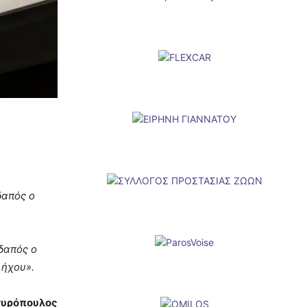
δαπός ο
δαπός ο
 ήχου».
γυρόπουλος