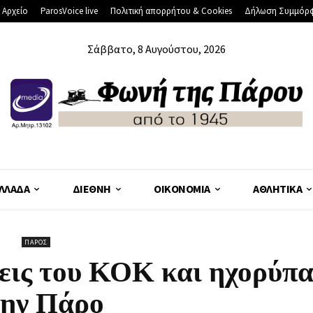
 Αρχείο
ParosVoice live
Πολιτική απορρήτου & Cookies
Δήλωση Συμμόρ
Σάββατο, 8 Αυγούστου, 2026
ΛΛΆΔΑ
ΔΙΕΘΝΉ
ΟΙΚΟΝΟΜΊΑ
ΑΘΛΗΤΙΚΆ
ΠΆΡΟΣ
εις του ΚΟΚ και ηχορύπ
την Πάρο