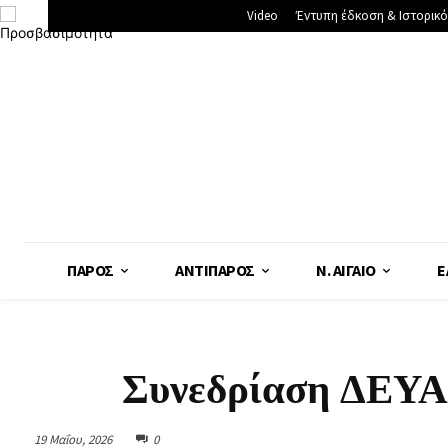
Video
Έντυπη έδκοση & Ιστορικό
ΠΆΡΟΣ
ΑΝΤΊΠΑΡΟΣ
Ν. ΑΙΓΑΊΟ
Ε
Συνεδρίαση ΔΕΥΑ
19 Μαΐου, 2026
0