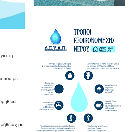
για τη
πόρου με
ρομήθεια
ομήθειας με