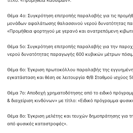
τίτλο: «Προμήθεια Καυσίμων».
Θέμα 4ο: Συγκρότηση επιτροπής παραλαβής για τις προμήθε
μονάδων αφαλάτωσης θαλασσινού νερού δυνατότητας παρ
«Προμήθεια φορτηγού με γερανό και ανατρεπόμενη κιβωτ
Θέμα 5ο: Συγκρότηση επιτροπής παραλαβής για την παροχ
νερού δυνατότητας παραγωγής 600 κυβικών μέτρων πόσιμ
Θέμα 6ο: Έγκριση πρωτοκόλλου παραλαβής της εγγυημένης 
εγκατάσταση και θέση σε λειτουργία Φ/Β Σταθμού ισχύος 5
Θέμα 7ο: Αποδοχή χρηματοδότησης από το ειδικό πρόγρα
& διαχείριση κινδύνων» με τίτλο: «Ειδικό πρόγραμμα φυ
Θέμα 8ο: Έγκριση μελέτης και τευχών δημοπράτησης για τ
από φυσικές καταστροφές».