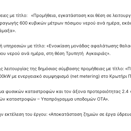
ιες με τίτλο: «Προμήθεια, εγκατάσταση και θέση σε λειτουργ
αγωγής 600 κυβικών μέτρων πόσιμου νερού ανά ημέρα, εκάσ
άμαξα».
ή υπηρεσιών με τίτλο: «Ενοικίαση μονάδας αφαλάτωσης θαλα
ου νερού ανά ημέρα, στη θέση Τρυπητή Αγκαιριάς».
λειτουργίας της δημόσιας σύμβασης προμήθειας με τίτλο: «Π
00kW με ενεργειακό συμψηφισμό (net metering) στο Κρωτήρι Π
μμα φυσικών καταστροφών και τον άξονα προτεραιότητας 2.4
σικών καταστροφών – Υποπρόγραμμα υποδομών ΟΤΑ».
ην εκτέλεση του έργου: «Αποκατάσταση ζημιών σε έργα ύδρευ