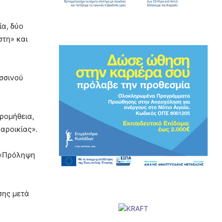
ία, δύο
τη» και
σσινού
ρομήθεια,
αροικίας».
 «Πρόληψη
σης μετά