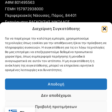
ΑΦΜ 801495563
ΓΕΜΗ 157972938000
Περιφερειακός Νάουσας, Πάρος, 84401
Εκπρόσωπος ΡΑΓΚΟΥΣΗΣ ΝΙΚΟΛΑΟΣ
Διαχείριση Συγκατάθεσης
T:
22840 53555
Για να παρέχουμε την καλύτερη εμπειρία, χρησιμοποιούμε
Κ:
6977 248885
τεχνολογίες όπως cookies για την αποθήκευση ή/και την πρόσβαση σε
E:
foni@typoparos.gr
(για αγγελίες:
sales@typoparos.gr
)
πληροφορίες συσκευών. Η συγκατάθεση για τις εν λόγω τεχνολογίες
θα μας επιτρέψει να επεξεργαστούμε δεδομένα προσωπικού
χαρακτήρα, όπως συμπεριφορά περιήγησης ή μοναδικά
αναγνωριστικά σε αυτόν τον ιστότοπο. Η μη συγκατάθεση ή η
ανάκληση της συγκατάθεσης, μπορεί να επηρεάσει αρνητικά
Πολιτική απορρήτου & Cookies
ορισμένες λειτουργίες και δυνατότητες.
Δήλωση Συμμόρφωσης
Αποδοχή
Όροι Χρήσης
Ταυτότητα
Δεν αποδέχομαι
Πολιτική Cookies (ΕΕ)
Προβολή προτιμήσεων