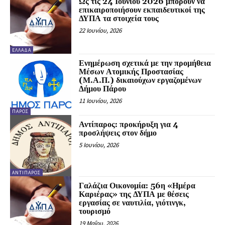
Ως τις 24 Ιουνίου 2026 μπορούν να
επικαιροποιήσουν εκπαιδευτικοί της
ΔΥΠΑ τα στοιχεία τους
22 Ιουνίου, 2026
ΕΛΛΆΔΑ
Ενημέρωση σχετικά με την προμήθεια
Μέσων Ατομικής Προστασίας
(Μ.Α.Π.) δικαιούχων εργαζομένων
Δήμου Πάρου
11 Ιουνίου, 2026
ΠΆΡΟΣ
Αντίπαρος: προκήρυξη για 4
προσλήψεις στον δήμο
5 Ιουνίου, 2026
ΑΝΤΊΠΑΡΟΣ
Γαλάζια Οικονομία: 56η «Ημέρα
Καριέρας» της ΔΥΠΑ με θέσεις
εργασίας σε ναυτιλία, γιότινγκ,
τουρισμό
19 Μαΐου, 2026