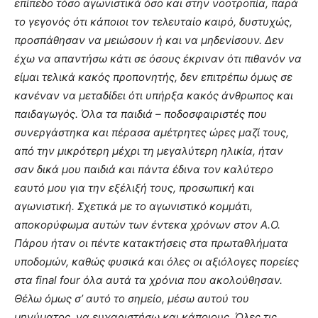
επίπεδο τόσο αγωνιστικά όσο και στην νοοτροπία, παρά
το γεγονός ότι κάποιοι τον τελευταίο καιρό, δυστυχώς,
προσπάθησαν να μειώσουν ή και να μηδενίσουν. Δεν
έχω να απαντήσω κάτι σε όσους έκριναν ότι πιθανόν να
είμαι τελικά κακός προπονητής, δεν επιτρέπω όμως σε
κανέναν να μεταδίδει ότι υπήρξα κακός άνθρωπος και
παιδαγωγός. Όλα τα παιδιά – ποδοσφαιριστές που
συνεργάστηκα και πέρασα αμέτρητες ώρες μαζί τους,
από την μικρότερη μέχρι τη μεγαλύτερη ηλικία, ήταν
σαν δικά μου παιδιά και πάντα έδινα τον καλύτερο
εαυτό μου για την εξέλιξή τους, προσωπική και
αγωνιστική. Σχετικά με το αγωνιστικό κομμάτι,
αποκορύφωμα αυτών των έντεκα χρόνων στον Α.Ο.
Πάρου ήταν οι πέντε κατακτήσεις στα πρωταθλήματα
υποδομών, καθώς φυσικά και όλες οι αξιόλογες πορείες
στα
final
four
όλα αυτά τα χρόνια που ακολούθησαν.
Θέλω όμως σ’ αυτό το σημείο, μέσω αυτού του
μηνύματος, να ευχαριστήσω και κάποιους. Όλες τις