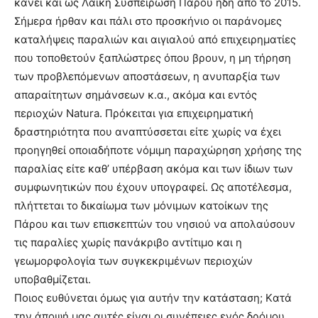
κάνει και ως Λαϊκή Συσπείρωση Πάρου ήδη από το 2015.
Σήμερα ήρθαν και πάλι στο προσκήνιο οι παράνομες
καταλήψεις παραλιών και αιγιαλού από επιχειρηματίες
που τοποθετούν ξαπλώστρες όπου βρουν, η μη τήρηση
των προβλεπόμενων αποστάσεων, η ανυπαρξία των
απαραίτητων σημάνσεων κ.α., ακόμα και εντός
περιοχών Natura. Πρόκειται για επιχειρηματική
δραστηριότητα που αναπτύσσεται είτε χωρίς να έχει
προηγηθεί οποιαδήποτε νόμιμη παραχώρηση χρήσης της
παραλίας είτε καθ’ υπέρβαση ακόμα και των ίδιων των
συμφωνητικών που έχουν υπογραφεί. Ως αποτέλεσμα,
πλήττεται το δικαίωμα των μόνιμων κατοίκων της
Πάρου και των επισκεπτών του νησιού να απολαύσουν
τις παραλίες χωρίς πανάκριβο αντίτιμο και η
γεωμορφολογία των συγκεκριμένων περιοχών
υποβαθμίζεται.
Ποιος ευθύνεται όμως για αυτήν την κατάσταση; Kατά
την άποψή μας αυτές είναι οι συνέπειες ενός δρόμου