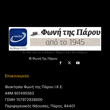
Τα νέα και οι ειδήσεις Πάρου και Αντιπάρου
© Φωνή Της Πάρου
Επικοινωνία
Ιδιοκτησία Φωνή της Πάρου Ι.Κ.Ε.
ΑΦΜ 801495563
ΓΕΜΗ 157972938000
Περιφερειακός Νάουσας, Πάρος, 84401