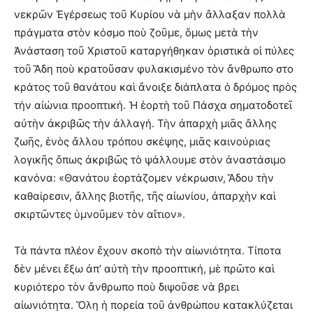
νεκρῶν Ἐγέρσεως τοῦ Κυρίου νὰ μὴν ἄλλαξαν πολλὰ
πράγματα στὸν κόσμο ποὺ ζοῦμε, ὅμως μετὰ τὴν
Ἀνάσταση τοῦ Χριστοῦ καταργήθηκαν ὁριστικὰ οἱ πύλες
τοῦ Ἅδη ποὺ κρατοῦσαν φυλακισμένο τὸν ἄνθρωπο στο
κράτος τοῦ θανάτου καὶ ἄνοιξε διάπλατα ὁ δρόμος πρὸς
τήν αἰώνια προοπτική. Ἡ ἑορτὴ τοῦ Πάσχα σηματοδοτεῖ
αὐτὴν ἀκριβῶς τὴν ἀλλαγή. Τὴν ἀπαρχὴ μιᾶς ἄλλης
ζωῆς, ἑνὸς ἄλλου τρόπου σκέψης, μιᾶς καινούριας
λογικῆς ὅπως ἀκριβῶς τὸ ψάλλουμε στὸν ἀναστάσιμο
κανόνα: «Θανάτου ἑορτάζομεν νέκρωσιν, Ἅδου τὴν
καθαίρεσιν, ἄλλης βιοτῆς, τῆς αἰωνίου, ἀπαρχὴν καὶ
σκιρτῶντες ὑμνοῦμεν τὸν αἴτιον».
Τὰ πάντα πλέον ἔχουν σκοπὸ τὴν αἰωνιότητα. Τίποτα
δὲν μένει ἔξω ἀπ’ αὐτὴ τὴν προοπτική, μὲ πρῶτο καὶ
κυριότερο τὸν ἄνθρωπο ποὺ διψοῦσε νὰ βρει
αἰωνιότητα. Ὅλη ἡ πορεία τοῦ ἀνθρώπου κατακλύζεται