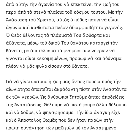
ἀπὸ αὐτὴν τὴν ἀγωνία του νὰ ἐπεκτείνει τὴν ζωὴ του
πέρα ἀπὸ τὰ στενὰ πλαίσια τοῦ κόσμου τούτου. Μὲ τὴν
Ἀνάσταση τοῦ Χριστοῦ, αὐτὸς ὁ πόθος παύει νὰ εἶναι
ἀγωνία καὶ καθίσταται πλέον ἀδιαμφισβήτητο γεγονός.
Ὁ Θεὸς θέλοντας τὰ πλάσματά Του ἄφθαρτα καὶ
ἀθάνατα, μέσῳ τοῦ δικοῦ Του θανάτου καταργεῖ τὸν
θάνατο, μὲ ἀποτέλεσμα τὰ μνημεῖα τῶν νεκρῶν νὰ
γίνονται οἶκοι κεκοιμημένων, προσωρινὰ και ἀδύναμα
πλέον νὰ μᾶς φυλακίσουν στὸ θάνατο.
Γιὰ νὰ γίνει ὡστόσο ἡ ζωή μας ὄντως πορεία πρὸς τὴν
αἰωνιότητα ἀπαιτεῖται ἀκράδαντη πίστη στὸν Ἀναστάντα
ἐκ τῶν νεκρῶν. Ὡς ἄνθρωποι ζητοῦμε ἁπτὲς ἀποδείξεις
τῆς Ἀναστάσεως. Θέλουμε νὰ πιστέψουμε ἀλλὰ θέλουμε
καὶ νὰ δοῦμε, νὰ ψηλαφήσουμε. Τὴν ἴδια ἀνάγκη εἶχε
καὶ ὁ Ἀπόστολος Θωμᾶς ποὺ δὲν ἦταν παρὼν στὴν
πρώτη συνάντηση τῶν μαθητῶν μὲ τὸν Ἀναστημένο