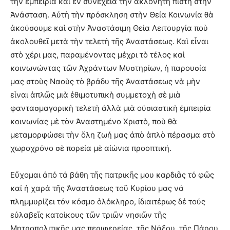
τὴν ἐμπειρία καὶ ἐν συνεχεία τὴν ἀκλόνητη πίστη στὴν
Ἀνάσταση. Αὐτὴ τὴν πρόσκληση στὴν Θεία Κοινωνία θὰ
ἀκούσουμε καὶ στὴν Ἀναστάσιμη Θεία Λειτουργία ποὺ
ἀκολουθεῖ μετὰ τὴν τελετὴ τῆς Ἀναστάσεως. Καὶ εἶναι
στὸ χέρι μας, παραμένοντας μέχρι τὸ τέλος καὶ
κοινωνώντας τῶν Ἀχράντων Μυστηρίων, ἡ παρουσία
μας στοὺς Ναοὺς τὸ βράδυ τῆς Ἀναστάσεως νὰ μὴν
εἶναι ἁπλῶς μιὰ ἐθιμοτυπικὴ συμμετοχὴ σὲ μιὰ
φαντασμαγορικὴ τελετὴ ἀλλὰ μιὰ οὐσιαστικὴ ἐμπειρία
κοινωνίας μὲ τὸν Ἀναστημένο Χριστὸ, ποὺ θὰ
μεταμορφώσει τὴν ὅλη ζωή μας ἀπὸ ἁπλὸ πέρασμα στὸ
χωροχρόνο σὲ πορεία μὲ αἰώνια προοπτική.
Εὔχομαι ἀπό τά βάθη τῆς πατρικῆς μου καρδιᾶς τό φῶς
καί ἡ χαρά τῆς Ἀναστάσεως τοῦ Κυρίου μας νά
πλημμυρίζει τόν κόσμο ὁλόκληρο, ἰδιαιτέρως δέ τούς
εὐλαβεῖς κατοίκους τῶν τριῶν νησιῶν τῆς
Μητροπολιτικῆς μας περιφερείας, τῆς Νάξου, τῆς Πάρου