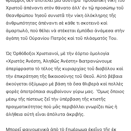
θρίαμβος δὲν ἀποτελεῖ μιὰ αὐστηρά προσωπικὴ νίκη τοῦ
Χριστοῦ ἀπέναντι στὸν θάνατο ἀλλ’ ἐν τῷ προσώπῳ τοῦ
Θεανθρώπου Ἰησοῦ συνιστᾶ τὴν νίκη ὁλόκληρης τῆς
ἀνθρωπότητας ἀπέναντι σὲ κάθε τι σκοτεινὸ καὶ
ἁμαρτωλὸ, ποὺ θέλει νὰ στέκεται ἐμπόδιο ἀνάμεσα στὴν
ἀγάπη τοῦ Οὐρανίου Πατρὸς καὶ τοῦ πλάσματός Του.
Ὡς Ὀρθόδοξοι Χριστιανοὶ, μὲ τὴν ἑόρτιο ὁμολογία
«Χριστὸς Ἀνέστη, Ἀληθῶς Ἀνέστη» διατρανώνουμε
ἀπερίφραστα τὸ τέλος τῆς κυριαρχίας τοῦ διαβόλου καὶ
τὴν ἐπικράτηση τῆς δικαιοσύνης τοῦ Θεοῦ. Αὐτὸ βέβαια
ἀκούγεται ὀξύμωρο μὲ βάση τὰ ὅσα θλιβερὰ καὶ πολλὲς
φορὲς ἀποτρόπαια συμβαίνουν γύρω μας. Ὃμως ὅποιος
μέσῳ τῆς πίστεως ζεῖ τὴν ὑπέρβαση τῆς κτιστῆς
πραγματικότητας ποὺ μᾶς περιβάλλει γνωρίζει πὼς ἡ
ἀλήθεια αὐτὴ εἶναι ἀπόλυτα ἀκριβής.
Μπορεῖ φαινομενικὰ ἀπὸ τὸ ξημέρωμα ἐκεῖνο τῆς ἐκ