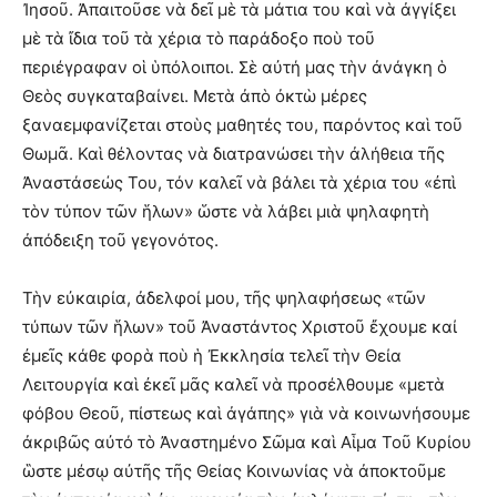
Ἰησοῦ. Ἀπαιτοῦσε νὰ δεῖ μὲ τὰ μάτια του καὶ νὰ ἀγγίξει
μὲ τὰ ἴδια τοῦ τὰ χέρια τὸ παράδοξο ποὺ τοῦ
περιέγραφαν οἱ ὑπόλοιποι. Σὲ αὐτή μας τὴν ἀνάγκη ὁ
Θεὸς συγκαταβαίνει. Μετὰ ἀπὸ ὀκτὼ μέρες
ξαναεμφανίζεται στοὺς μαθητές του, παρόντος καὶ τοῦ
Θωμᾶ. Καὶ θέλοντας νὰ διατρανώσει τὴν ἀλήθεια τῆς
Ἀναστάσεώς Του, τόν καλεῖ νὰ βάλει τὰ χέρια του «ἐπὶ
τὸν τύπον τῶν ἥλων» ὥστε νὰ λάβει μιὰ ψηλαφητὴ
ἀπόδειξη τοῦ γεγονότος.
Τὴν εὐκαιρία, ἀδελφοί μου, τῆς ψηλαφήσεως «τῶν
τύπων τῶν ἥλων» τοῦ Ἀναστάντος Χριστοῦ ἔχουμε καί
ἐμεῖς κάθε φορὰ ποὺ ἡ Ἐκκλησία τελεῖ τὴν Θεία
Λειτουργία καὶ ἐκεῖ μᾶς καλεῖ νὰ προσέλθουμε «μετὰ
φόβου Θεοῦ, πίστεως καὶ ἀγάπης» γιὰ νὰ κοινωνήσουμε
ἀκριβῶς αὐτό τὸ Ἀναστημένο Σῶμα καὶ Αἷμα Τοῦ Κυρίου
ὣστε μέσῳ αὐτῆς τῆς Θείας Κοινωνίας νὰ ἀποκτοῦμε