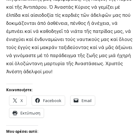
καί τῆς Ἀντιπάρου. Ὁ Ἀναστάς Κύριος νά γεμίζει μέ
ἐλπίδα καί αἰσιοδοξία τίς καρδιές τῶν ἀδελφῶν μας πού
δοκιμάζονται ἀπό ἀσθένεια, πένθος ἤ ἀνέχεια, νά
ἐμπνέει καί νά καθοδηγεῖ τά νιάτα τῆς πατρίδας μας, νά
ἐνισχύει καί ἐνδυναμώνει τούς ναυτικούς μας καί ὅλους
τούς ἐγγύς καί μακράν ταξιδεύοντας καί νά μᾶς ἀξιώνει
νά γινόμαστε μέ τό παράδειγμα τῆς ζωῆς μας μιά ἠχηρή
καί ὁλοζώντανη μαρτυρία τῆς Ἀναστάσεως. Χριστός
Ἀνέστη ἀδελφοί μου!
Κοινοποιήστε:
X
Facebook
Email
Εκτύπωση
Μου αρέσει αυτό: