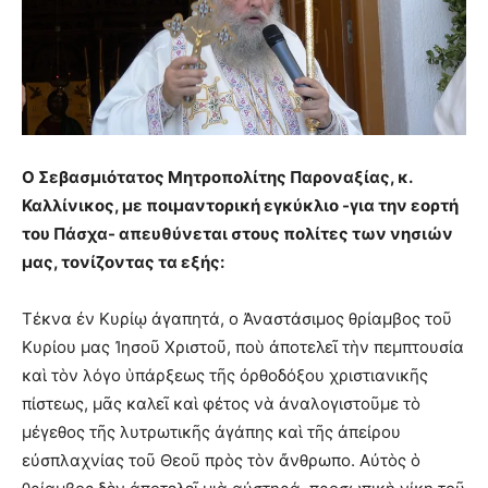
Ο Σεβασμιότατος Μητροπολίτης Παροναξίας, κ.
Καλλίνικος, µε ποιµαντορική εγκύκλιο -για την εορτή
του Πάσχα- απευθύνεται στους πολίτες των νησιών
µας, τονίζοντας τα εξής:
Τέκνα ἐν Κυρίῳ ἀγαπητά, o Ἀναστάσιμος θρίαμβος τοῦ
Κυρίου μας Ἰησοῦ Χριστοῦ, ποὺ ἀποτελεῖ τὴν πεμπτουσία
καὶ τὸν λόγο ὑπάρξεως τῆς ὀρθοδόξου χριστιανικῆς
πίστεως, μᾶς καλεῖ καὶ φέτος νὰ ἀναλογιστοῦμε τὸ
μέγεθος τῆς λυτρωτικῆς ἀγάπης καὶ τῆς ἀπείρου
εὐσπλαχνίας τοῦ Θεοῦ πρὸς τὸν ἄνθρωπο. Αὐτὸς ὁ