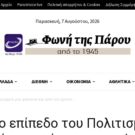
 Αρχείο
ParosVoice live
Πολιτική απορρήτου & Cookies
Δήλωση Συμμόρ
Παρασκευή, 7 Αυγούστου, 2026
ΛΛΆΔΑ
ΔΙΕΘΝΉ
ΟΙΚΟΝΟΜΊΑ
ΑΘΛΗΤΙΚΆ
ιτισμού μας φαίνεται και από τον τρόπο...
ο επίπεδο του Πολιτισ