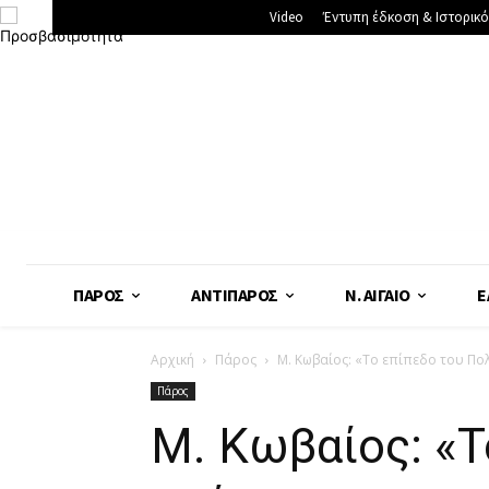
Video
Έντυπη έδκοση & Ιστορικό
ΠΆΡΟΣ
ΑΝΤΊΠΑΡΟΣ
Ν. ΑΙΓΑΊΟ
Ε
Αρχική
Πάρος
Μ. Κωβαίος: «Το επίπεδο του Πολ
Πάρος
Μ. Κωβαίος: «Τ