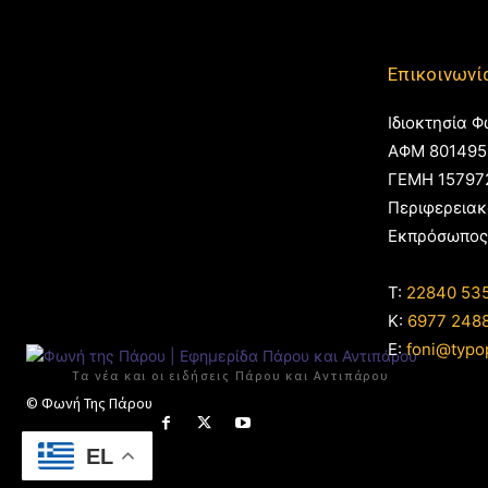
Επικοινωνί
Ιδιοκτησία Φ
ΑΦΜ 801495
ΓΕΜΗ 15797
Περιφερειακ
Εκπρόσωπος
T:
22840 53
Κ:
6977 248
E:
foni@typo
Τα νέα και οι ειδήσεις Πάρου και Αντιπάρου
© Φωνή Της Πάρου
EL