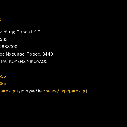
α
ωνή της Πάρου Ι.Κ.Ε.
563
2938000
ός Νάουσας, Πάρος, 84401
 ΡΑΓΚΟΥΣΗΣ ΝΙΚΟΛΑΟΣ
555
885
paros.gr
(για αγγελίες:
sales@typoparos.gr
)