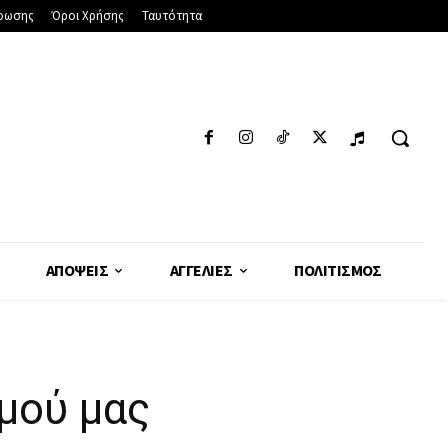
φωσης
Όροι Χρήσης
Ταυτότητα
ΑΠΌΨΕΙΣ
ΑΓΓΕΛΊΕΣ
ΠΟΛΙΤΙΣΜΌΣ
μού μας