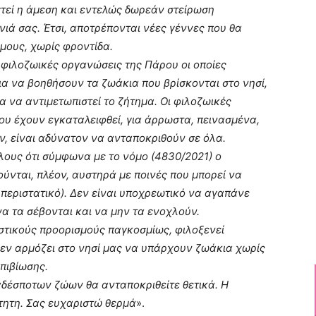
στεί η άμεση και εντελώς δωρεάν στείρωση
ιά σας. Έτσι, αποτρέπονται νέες γέννες που θα
μους, χωρίς φροντίδα.
φιλοζωικές οργανώσεις της Πάρου οι οποίες
α να βοηθήσουν τα ζωάκια που βρίσκονται στο νησί,
 να αντιμετωπιστεί το ζήτημα. Οι φιλοζωικές
ου έχουν εγκαταλειφθεί, για άρρωστα, πεινασμένα,
ν, είναι αδύνατον να ανταποκριθούν σε όλα.
λους ότι σύμφωνα με το νόμο (4830/2021) ο
ύνται, πλέον, αυστηρά με ποινές που μπορεί να
 περιστατικό). Δεν είναι υποχρεωτικό να αγαπάνε
να τα σέβονται και να μην τα ενοχλούν.
στικούς προορισμούς παγκοσμίως, φιλοξενεί
Δεν αρμόζει στο νησί μας να υπάρχουν ζωάκια χωρίς
πιβίωσης.
 αδέσποτων ζώων θα ανταποκριθείτε θετικά. Η
τητη. Σας ευχαριστώ θερμά
».