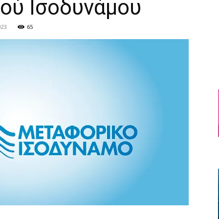
ού Ισοδυνάμου
023
65