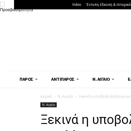
Video
Έντυπη έδκοση & Ιστορικό
ΠΆΡΟΣ
ΑΝΤΊΠΑΡΟΣ
Ν. ΑΙΓΑΊΟ
Ε
Αρχική
Ν. Αιγαίο
Ξεκινά η υποβολή αιτήσεων γ
Ν. Αιγαίο
Ξεκινά η υποβο