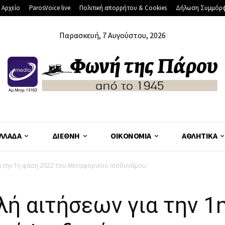
 Αρχείο
ParosVoice live
Πολιτική απορρήτου & Cookies
Δήλωση Συμμόρ
Παρασκευή, 7 Αυγούστου, 2026
ΛΛΆΔΑ
ΔΙΕΘΝΉ
ΟΙΚΟΝΟΜΊΑ
ΑΘΛΗΤΙΚΆ
ια την 1η φάση 2022 του Μεταφορικού Ισοδυνάμου
λή αιτήσεων για την 1