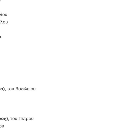
γίου
έλου
υ
α)
, του Βασιλείου
φος)
, του Πέτρου
ου