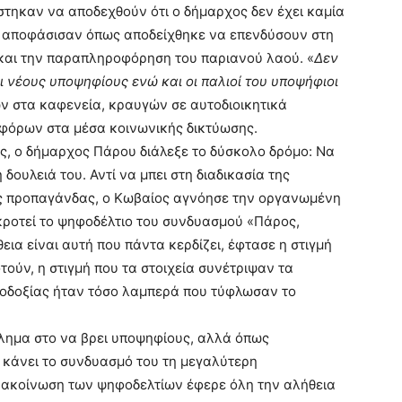
άστηκαν να αποδεχθούν ότι ο δήμαρχος δεν έχει καμία
ο, αποφάσισαν όπως αποδείχθηκε να επενδύσουν στη
 και την παραπληροφόρηση του παριανού λαού. «
Δεν
ι νέους υποψηφίους ενώ και οι παλιοί του υποψήφιοι
ν στα καφενεία, κραυγών σε αυτοδιοικητικά
φόρων στα μέσα κοινωνικής δικτύωσης.
ος, ο δήμαρχος Πάρου διάλεξε το δύσκολο δρόμο: Να
ουλειά του. Αντί να μπει στη διαδικασία της
ας προπαγάνδας, ο Κωβαίος αγνόησε την οργανωμένη
γκροτεί το ψηφοδέλτιο του συνδυασμού «Πάρος,
εια είναι αυτή που πάντα κερδίζει, έφτασε η στιγμή
ούν, η στιγμή που τα στοιχεία συνέτριψαν τα
σιοδοξίας ήταν τόσο λαμπερά που τύφλωσαν το
λημα στο να βρει υποψηφίους, αλλά όπως
α κάνει το συνδυασμό του τη μεγαλύτερη
ανακοίνωση των ψηφοδελτίων έφερε όλη την αλήθεια