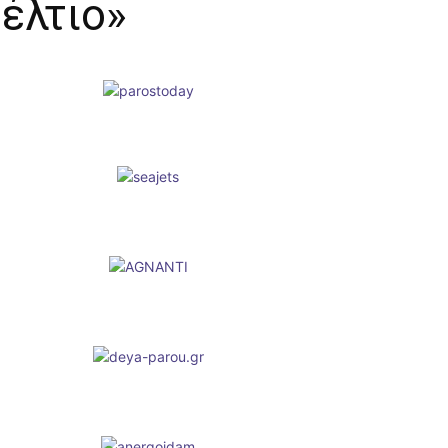
έλτιο»