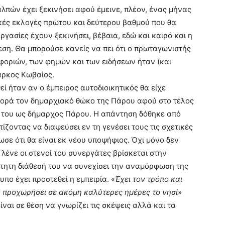
αλπών έχει ξεκινήσει αφού έμεινε, πλέον, ένας μήνας
ικές εκλογές πρώτου και δεύτερου βαθμού που θα
ργασίες έχουν ξεκινήσει, βέβαια, εδώ και καιρό και η
εση. Θα μπορούσε κανείς να πει ότι ο πρωταγωνιστής
φοριών, των φημών και των ειδήσεων ήταν (και
άρκος Κωβαίος.
 ήταν αν ο έμπειρος αυτοδιοικητικός θα είχε
 φορά τον δημαρχιακό θώκο της Πάρου αφού στο τέλος
α του ως δήμαρχος Πάρου. Η απάντηση δόθηκε από
ίζοντας να διαψεύσει εν τη γενέσει τους τις σχετικές
σε ότι θα είναι εκ νέου υποψήφιος. Όχι μόνο δεν
ένε οι στενοί του συνεργάτες βρίσκεται στην
τητη διάθεσή του να συνεχίσει την αναμόρφωση της
υπο έχει προστεθεί η εμπειρία. «
Έχει τον τρόπο και
να προχωρήσει σε ακόμη καλύτερες ημέρες το νησί
»
ναι σε θέση να γνωρίζει τις σκέψεις αλλά και τα