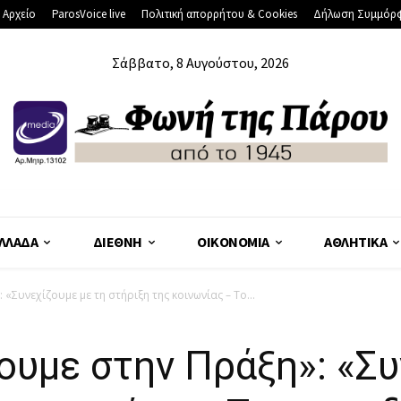
 Αρχείο
ParosVoice live
Πολιτική απορρήτου & Cookies
Δήλωση Συμμόρ
Σάββατο, 8 Αυγούστου, 2026
ΛΛΆΔΑ
ΔΙΕΘΝΉ
ΟΙΚΟΝΟΜΊΑ
ΑΘΛΗΤΙΚΆ
«Συνεχίζουμε με τη στήριξη της κοινωνίας – Το...
ουμε στην Πράξη»: «Συ