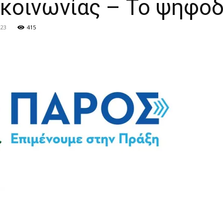
 κοινωνίας – Το ψηφοδ
023
415