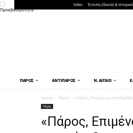
Video
Έντυπη έδκοση & Ιστορικό
ΠΆΡΟΣ
ΑΝΤΊΠΑΡΟΣ
Ν. ΑΙΓΑΊΟ
Ε
Αρχική
Πάρος
«Πάρος, Επιμένουμε στην Πράξη»: 
Πάρος
«Πάρος, Επιμέν