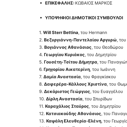
ΕΠΙΚΕΦΑΛΗΣ:
ΚΩΒΑΙΟΣ ΜΑΡΚΟΣ
ΥΠΟΨΗΦΙΟΙ ΔΗΜΟΤΙΚΟΙ ΣΥΜΒΟΥΛΟΙ
1.
Will Sterr Bettina
, του Hermann
2.
Βεζυργιάννη-Παντελαίου Αργυρώ
, το
3.
Βογιάννος Αθανάσιος
, του Θεοδώρου
4.
Γεωργίου Κυριάκος
, του Δημητρίου
5.
Γουσέτη-Τσίτου Δήμητρα
, του Παναγιώ
6.
Γρηγορίου Αικατερίνη
, του Ιωάννη
7.
Δαμία Αναστασία
, του Φραγκίσκου
8.
Δαφερέρα-Κάλλους Χριστίνα
, του Θω
9.
Δεκάριστος Γεώργιος
, του Ευαγγέλου
10.
Δίρλη Αναστασία
, του Σπυρίδων
11.
Καραχάλιος Σταύρος
, του Δημητρίου
12.
Κατσιακούδης Αθανάσιος
, του Παναγ
13.
Καψάλη Ελευθερία-Ελένη
, του Γεωργί