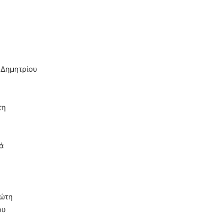
υ Δημητρίου
τη
μά
ιώτη
ου