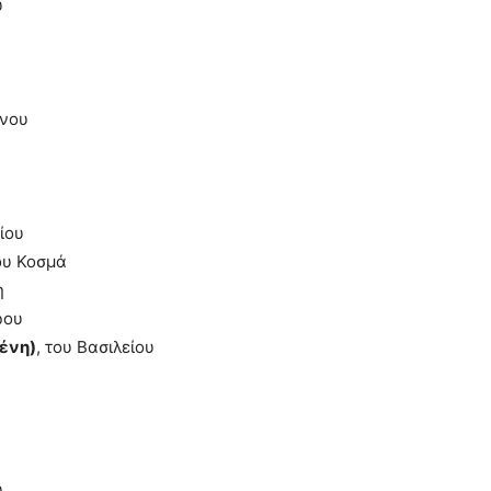
υ
ίνου
ίου
του Κοσμά
η
ρου
ένη)
, του Βασιλείου
υ