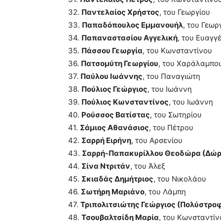
32.
Παντελαίος Χρήστος
, του Γεωργίου
33.
Παπαδόπουλος Εμμανουήλ
, του Γεωρ
34.
Παπαναστασίου Αγγελική
, του Ευαγγ
35.
Πάσσου Γεωργία
, του Κωνσταντίνου
36.
Πατσομύτη Γεωργίου
, του Χαράλαμπο
37.
Παύλου Ιωάννης
, του Παναγιώτη
38.
Πούλιος Γεώργιος
, του Ιωάννη
39.
Πούλιος Κωνσταντίνος
, του Ιωάννη
40.
Ρούσσος Βατίστας
, του Σωτηρίου
41.
Σάμιος Αθανάσιος
, του Πέτρου
42.
Σαρρή Ειρήνη
, του Αρσενίου
43.
Σαρρή-Παπακυρίλλου Θεοδώρα (Δώρ
44.
Σίνα Ντριτάν
, του Άλεξ
45.
Σκιαδάς Δημήτριος
, του Νικολάου
46.
Σωτήρη Μαριάνο
, του Λάμπη
47.
Τριπολιτσιώτης Γεώργιος (Πολύστρο
48.
Τσουβαλτσίδη Μαρία
, του Κωνσταντίν