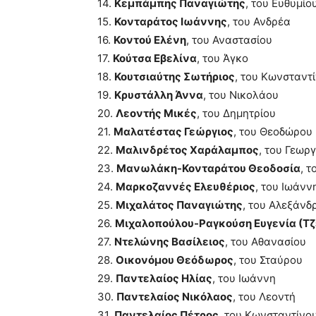
14.
Κεμπάμπης Παναγιώτης
, του Ευθυμίο
15.
Κονταράτος Ιωάννης
, του Ανδρέα
16.
Κοντού Ελένη
, του Αναστασίου
17.
Κούτσα Εβελίνα
, του Άγκο
18.
Κουτσιαύτης Σωτήριος
, του Κωνσταντ
19.
Κρυστάλλη Άννα
, του Νικολάου
20.
Λεοντής Μικές
, του Δημητρίου
21.
Μαλατέστας Γεώργιος
, του Θεοδώρου
22.
Μαλινδρέτος Χαράλαμπος
, του Γεωργ
23.
Μανωλάκη-Κονταράτου Θεοδοσία
, 
24.
Μαρκοζαννές Ελευθέριος
, του Ιωάνν
25.
Μιχαλάτος Παναγιώτης
, του Αλεξάνδ
26.
Μιχαλοπούλου-Ραγκούση Ευγενία (Τζ
27.
Ντελώνης Βασίλειος
, του Αθανασίου
28.
Οικονόμου Θεόδωρος
, του Σταύρου
29.
Παντελαίος Ηλίας
, του Ιωάννη
30.
Παντελαίος Νικόλαος
, του Λεοντή
31.
Παντελαίος Πέτρος
, του Κωνσταντίνο