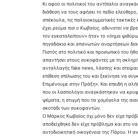
Κι αφού οι πολιτικοί του αντίπαλοι αναγκ
διάθεση να τους αφήσει το πεδίο ελεύθερ
σπέκουλα, τις παλαιοκομματικές τακτικές
έχει ρεύμα πια ο Κωβαίος, αδυνατεί να βρε
τον εγκαταλείπουν
» ήταν το νόημα ψιθύρω
πηγαδάκια και απανωτών αναρτήσεων δια
Πιστός στο πολιτικό και προσωπικό του ήθ
απαντήσει στους συκοφάντες με τη σκληρή δ
ανταλλαγής fake news, λάσπης και στείρ
επίθεση σπίλωσης του και ξεκίνησε να συ
Επιμένουμε στην Πράξη». Και επειδή η αλήθ
που οι λασπολόγοι αναγκάστηκαν να κρυφτ
ψέματα, η στιγμή που τα χαμόγελα της αι
σκοτάδι των συκοφαντών.
Ο Μάρκος Κωβαίος όχι μόνο δεν είχε πρόβ
αποδείχθηκε δεν είχε πρόβλημα και στο ν
αυτοδιοικητική οικογένεια της Πάρου. Η 