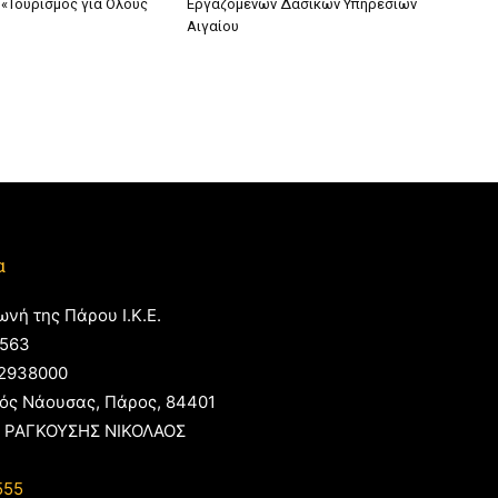
«Τουρισμός για Όλους
Εργαζομένων Δασικών Υπηρεσιών
Αιγαίου
α
ωνή της Πάρου Ι.Κ.Ε.
563
2938000
ός Νάουσας, Πάρος, 84401
 ΡΑΓΚΟΥΣΗΣ ΝΙΚΟΛΑΟΣ
555