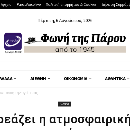
 Αρχείο
ParosVoice live
Πολιτική απορρήτου & Cookies
Δήλωση Συμμόρ
Πέμπτη, 6 Αυγούστου, 2026
ΛΛΆΔΑ
ΔΙΕΘΝΉ
ΟΙΚΟΝΟΜΊΑ
ΑΘΛΗΤΙΚΆ
ρύπανση την υγεία μας
Ελλάδα
εάζει η ατμοσφαιρικ