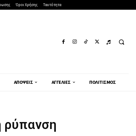
φωσης
Όροι Χρήσης
Ταυτότητα
ΑΠΌΨΕΙΣ
ΑΓΓΕΛΊΕΣ
ΠΟΛΙΤΙΣΜΌΣ
ή ρύπανση