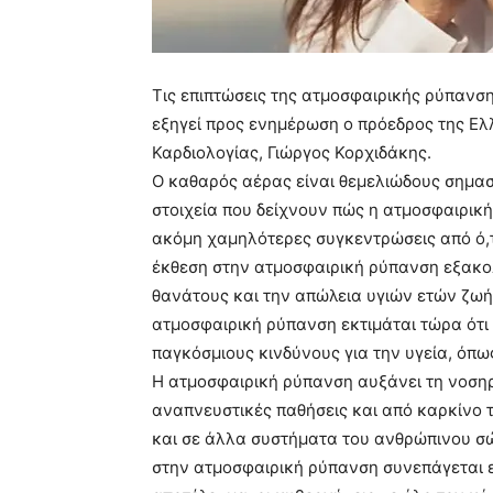
Τις επιπτώσεις της ατμοσφαιρικής ρύπανση
εξηγεί προς ενημέρωση ο πρόεδρος της Ελ
Καρδιολογίας, Γιώργος Κορχιδάκης.
Ο καθαρός αέρας είναι θεμελιώδους σημασ
στοιχεία που δείχνουν πώς η ατμοσφαιρική
ακόμη χαμηλότερες συγκεντρώσεις από ό,τ
έκθεση στην ατμοσφαιρική ρύπανση εξακολ
θανάτους και την απώλεια υγιών ετών ζωή
ατμοσφαιρική ρύπανση εκτιμάται τώρα ότι 
παγκόσμιους κινδύνους για την υγεία, όπω
Η ατμοσφαιρική ρύπανση αυξάνει τη νοσηρ
αναπνευστικές παθήσεις και από καρκίνο 
και σε άλλα συστήματα του ανθρώπινου σ
στην ατμοσφαιρική ρύπανση συνεπάγεται ε