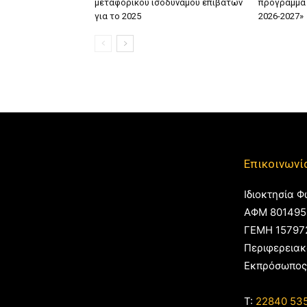
μεταφορικού ισοδύναμου επιβατών
πρόγραμμα 
για το 2025
2026-2027»
Επικοινωνί
Ιδιοκτησία Φ
ΑΦΜ 801495
ΓΕΜΗ 15797
Περιφερειακ
Εκπρόσωπος
T:
22840 53