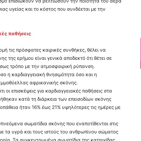
σμο επιδιώκουν να βελτιώσουν την ποιότητα του αέρα
ιας υγείας και το κόστος που συνδέεται με την
κές παθήσεις
ρμή τις πρόσφατες καιρικές συνθήκες, θέλει να
ης της ερήμου είναι γενικά αποδεκτό ότι θέτει σε
ίσως τρόπο με την ατμοσφαιρική ρύπανση.
τόσο η καρδιαγγειακή θνησιμότητα όσο και η
αμμοθύελλας αφρικανικής σκόνης.
τι οι επισκέψεις για καρδιαγγειακές παθήσεις στα
ήθηκαν κατά τη διάρκεια των επεισοδίων σκόνης
διοπάθεια ήταν 16% έως 21% υψηλότερες τις ημέρες με
σπνεόμενα σωματίδια σκόνης που εναποτίθενται στις
με τα υγρά και τους ιστούς του ανθρωπίνου σώματος
φορία. Τα συγκεντρωμένα σωματίδια της καταιγίδας