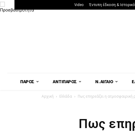
Video
Έντυπη έδκοση & Ιστορικό
ΠΆΡΟΣ
ΑΝΤΊΠΑΡΟΣ
Ν. ΑΙΓΑΊΟ
Ε
Αρχική
Ελλάδα
Πως επηρεάζει η ατμοσφαιρική 
Πως επηρ