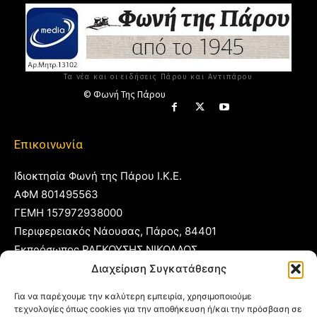
Τα νέα και οι ειδήσεις Πάρου και Αντιπάρου
© Φωνή Της Πάρου
Επικοινωνία
Ιδιοκτησία Φωνή της Πάρου Ι.Κ.Ε.
ΑΦΜ 801495563
ΓΕΜΗ 157972938000
Περιφερειακός Νάουσας, Πάρος, 84401
Εκπρόσωπος ΡΑΓΚΟΥΣΗΣ ΝΙΚΟΛΑΟΣ
Διαχείριση Συγκατάθεσης
T:
22840 53555
Για να παρέχουμε την καλύτερη εμπειρία, χρησιμοποιούμε
Κ:
6977 248885
τεχνολογίες όπως cookies για την αποθήκευση ή/και την πρόσβαση σε