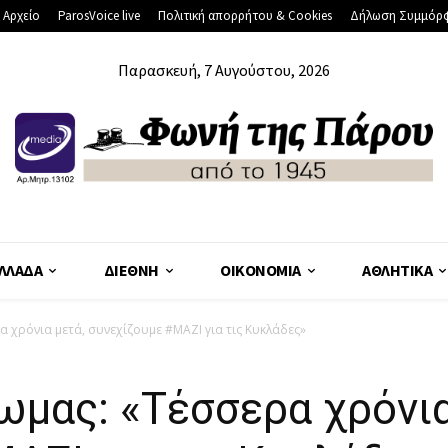
 Αρχείο
ParosVoice live
Πολιτική απορρήτου & Cookies
Δήλωση Συμμόρ
Παρασκευή, 7 Αυγούστου, 2026
ΛΛΆΔΑ
ΔΙΕΘΝΉ
ΟΙΚΟΝΟΜΊΑ
ΑΘΛΗΤΙΚΆ
χρόνια μετά, συνεχίζουμε #ΜΑΖΙ για τις Κυκλάδες»
μας: «Τέσσερα χρόνια