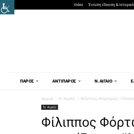
Video
Έντυπη έδκοση & Ιστορικό
ΠΆΡΟΣ
ΑΝΤΊΠΑΡΟΣ
Ν. ΑΙΓΑΊΟ
Ε
Αρχική
Ν. Αιγαίο
Φίλιππος Φόρτωμας: «Τέσσερα 
Ν. Αιγαίο
Φίλιππος Φόρτω