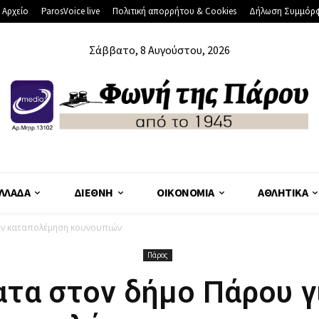
 Αρχείο
ParosVoice live
Πολιτική απορρήτου & Cookies
Δήλωση Συμμόρ
Σάββατο, 8 Αυγούστου, 2026
ΛΛΆΔΑ
ΔΙΕΘΝΉ
ΟΙΚΟΝΟΜΊΑ
ΑΘΛΗΤΙΚΆ
ην καταπολέμηση κουνουπιών
Πάρος
τα στον δήμο Πάρου γ