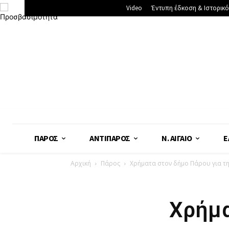
Video
Έντυπη έδκοση & Ιστορικό
ΠΆΡΟΣ
ΑΝΤΊΠΑΡΟΣ
Ν. ΑΙΓΑΊΟ
Ε
Αρχική
Πάρος
Χρήματα στον δήμο Πάρου για τ
Χρήμα