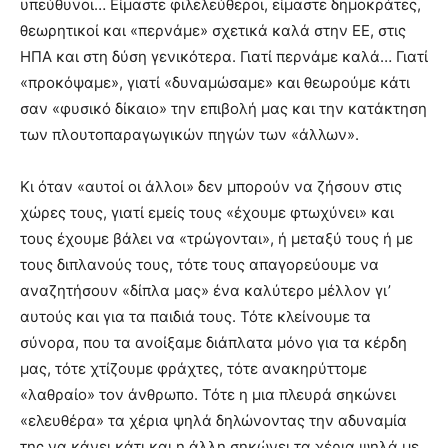
υπεύθυνοι… Είμαστε φιλελεύθεροι, είμαστε δημοκράτες,
θεωρητικοί και «περνάμε» σχετικά καλά στην ΕΕ, στις
ΗΠΑ και στη δύση γενικότερα. Γιατί περνάμε καλά… Γιατί
«προκόψαμε», γιατί «δυναμώσαμε» και θεωρούμε κάτι
σαν «φυσικό δίκαιο» την επιβολή μας και την κατάκτηση
των πλουτοπαραγωγικών πηγών των «άλλων».
Κι όταν «αυτοί οι άλλοι» δεν μπορούν να ζήσουν στις
χώρες τους, γιατί εμείς τους «έχουμε φτωχύνει» και
τους έχουμε βάλει να «τρώγονται», ή μεταξύ τους ή με
τους διπλανούς τους, τότε τους απαγορεύουμε να
αναζητήσουν «δίπλα μας» ένα καλύτερο μέλλον γι’
αυτούς και για τα παιδιά τους. Τότε κλείνουμε τα
σύνορα, που τα ανοίξαμε διάπλατα μόνο για τα κέρδη
μας, τότε χτίζουμε φράχτες, τότε ανακηρύττομε
«λαθραίο» τον άνθρωπο. Τότε η μια πλευρά σηκώνει
«ελευθέρα» τα χέρια ψηλά δηλώνοντας την αδυναμία
της να κάνει κάτι και η άλλη σηκώνει τα χέρια ψηλά με