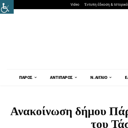
Video
Έντυπη έδκοση & Ιστορικό
ΠΆΡΟΣ
ΑΝΤΊΠΑΡΟΣ
Ν. ΑΙΓΑΊΟ
Ε
Ανακοίνωση δήμου Πάρ
του Τά