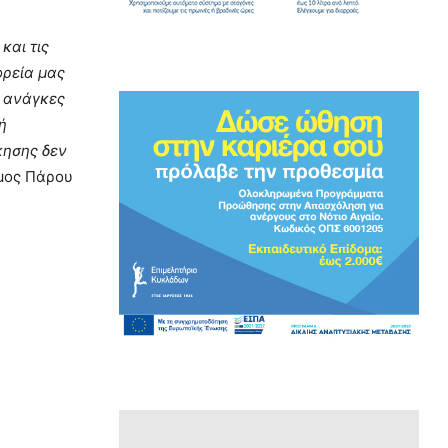
και τις
ορεία μας
ς ανάγκες
ή
κησης δεν
ήμος Πάρου