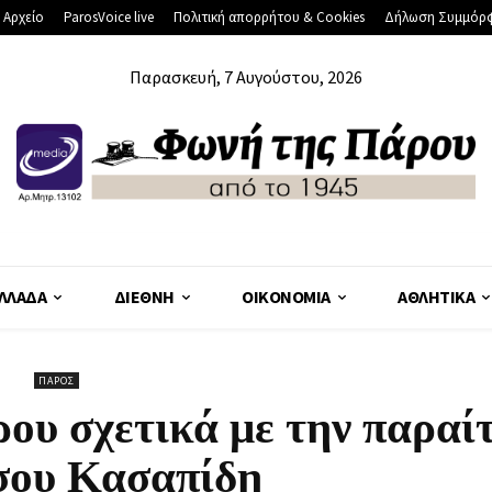
 Αρχείο
ParosVoice live
Πολιτική απορρήτου & Cookies
Δήλωση Συμμόρ
Παρασκευή, 7 Αυγούστου, 2026
ΛΛΆΔΑ
ΔΙΕΘΝΉ
ΟΙΚΟΝΟΜΊΑ
ΑΘΛΗΤΙΚΆ
ΠΆΡΟΣ
ου σχετικά με την παραί
σου Κασαπίδη