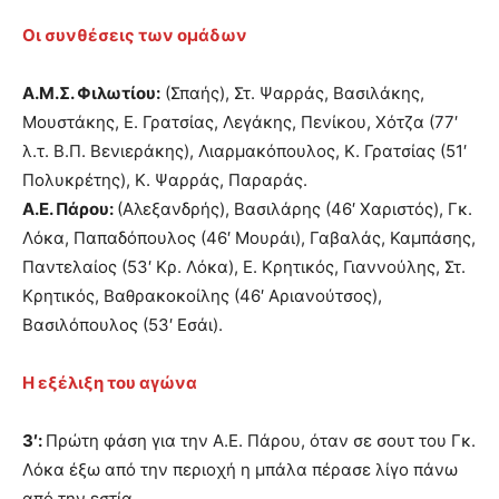
Οι συνθέσεις των ομάδων
Α.Μ.Σ. Φιλωτίου:
(Σπαής), Στ. Ψαρράς, Βασιλάκης,
Μουστάκης, Ε. Γρατσίας, Λεγάκης, Πενίκου, Χότζα (77′
λ.τ. Β.Π. Βενιεράκης), Λιαρμακόπουλος, Κ. Γρατσίας (51′
Πολυκρέτης), Κ. Ψαρράς, Παραράς.
Α.Ε. Πάρου:
(Αλεξανδρής), Βασιλάρης (46′ Χαριστός), Γκ.
Λόκα, Παπαδόπουλος (46′ Μουράι), Γαβαλάς, Καμπάσης,
Παντελαίος (53′ Κρ. Λόκα), Ε. Κρητικός, Γιαννούλης, Στ.
Κρητικός, Βαθρακοκοίλης (46′ Αριανούτσος),
Βασιλόπουλος (53′ Εσάι).
Η εξέλιξη του αγώνα
3′:
Πρώτη φάση για την Α.Ε. Πάρου, όταν σε σουτ του Γκ.
Λόκα έξω από την περιοχή η μπάλα πέρασε λίγο πάνω
από την εστία.