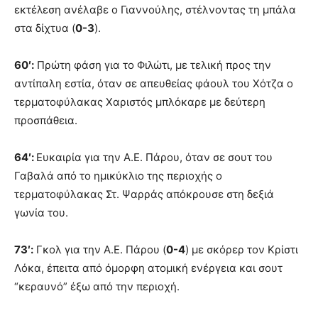
εκτέλεση ανέλαβε ο Γιαννούλης, στέλνοντας τη μπάλα
στα δίχτυα (
0-3
).
60′:
Πρώτη φάση για το Φιλώτι, με τελική προς την
αντίπαλη εστία, όταν σε απευθείας φάουλ του Χότζα ο
τερματοφύλακας Χαριστός μπλόκαρε με δεύτερη
προσπάθεια.
64′:
Ευκαιρία για την Α.Ε. Πάρου, όταν σε σουτ του
Γαβαλά από το ημικύκλιο της περιοχής ο
τερματοφύλακας Στ. Ψαρράς απόκρουσε στη δεξιά
γωνία του.
73′:
Γκολ για την Α.Ε. Πάρου (
0-4
) με σκόρερ τον Κρίστι
Λόκα, έπειτα από όμορφη ατομική ενέργεια και σουτ
“κεραυνό” έξω από την περιοχή.