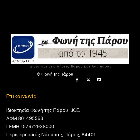
Τα νέα και οι ειδήσεις Πάρου και Αντιπάρου
© Φωνή Της Πάρου
Επικοινωνία
Ιδιοκτησία Φωνή της Πάρου Ι.Κ.Ε.
ΑΦΜ 801495563
ΓΕΜΗ 157972938000
Περιφερειακός Νάουσας, Πάρος, 84401