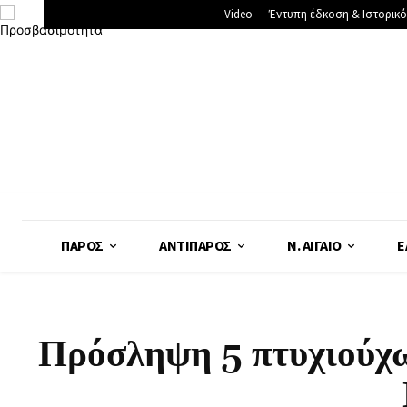
Video
Έντυπη έδκοση & Ιστορικό
ΠΆΡΟΣ
ΑΝΤΊΠΑΡΟΣ
Ν. ΑΙΓΑΊΟ
Ε
Πρόσληψη 5 πτυχιούχω