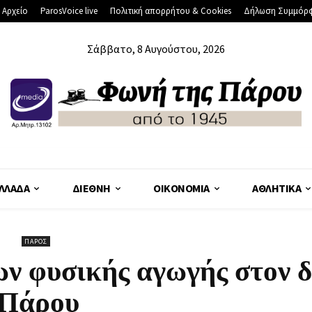
 Αρχείο
ParosVoice live
Πολιτική απορρήτου & Cookies
Δήλωση Συμμόρ
Σάββατο, 8 Αυγούστου, 2026
ΛΛΆΔΑ
ΔΙΕΘΝΉ
ΟΙΚΟΝΟΜΊΑ
ΑΘΛΗΤΙΚΆ
ΠΆΡΟΣ
ν φυσικής αγωγής στον 
Πάρου