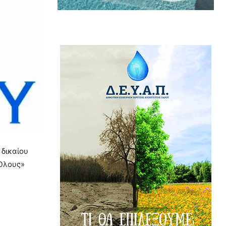
 δικαίου
 Όλους»