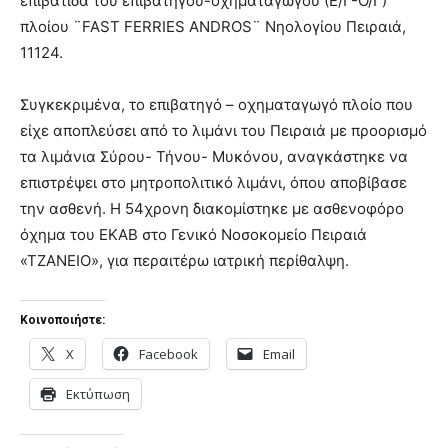
επιβάτιδα του επιβατηγού-οχηματαγωγού (Ε/Γ-Ο/Γ)
πλοίου ¨FAST FERRIES ANDROS¨ Νηολογίου Πειραιά,
11124.
Συγκεκριμένα, το επιβατηγό – οχηματαγωγό πλοίο που
είχε αποπλεύσει από το λιμάνι του Πειραιά με προορισμό
τα λιμάνια Σύρου- Τήνου- Μυκόνου, αναγκάστηκε να
επιστρέψει στο μητροπολιτικό λιμάνι, όπου αποβίβασε
την ασθενή. Η 54χρονη διακομίστηκε με ασθενοφόρο
όχημα του ΕΚΑΒ στο Γενικό Νοσοκομείο Πειραιά
«ΤΖΑΝΕΙΟ», για περαιτέρω ιατρική περίθαλψη.
Κοινοποιήστε:
X
Facebook
Email
Εκτύπωση