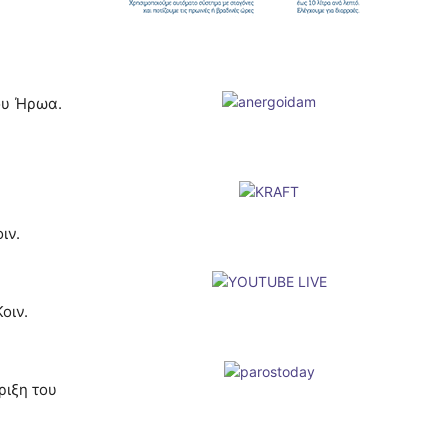
ου Ήρωα.
ιν.
οιν.
ριξη του