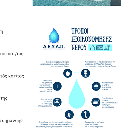
τη
τός κατ/τος
τός κατ/τος
 της
ι σήμανσης