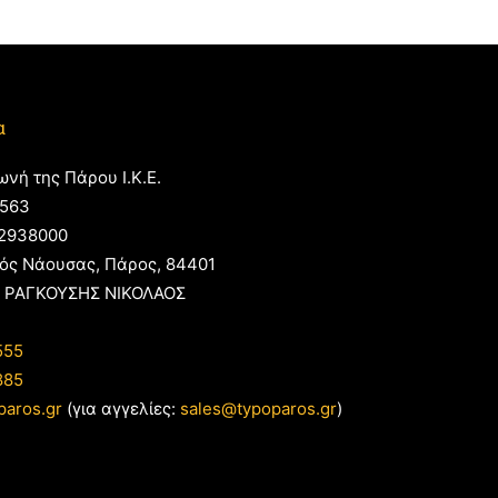
α
ωνή της Πάρου Ι.Κ.Ε.
563
2938000
ός Νάουσας, Πάρος, 84401
 ΡΑΓΚΟΥΣΗΣ ΝΙΚΟΛΑΟΣ
555
885
paros.gr
(για αγγελίες:
sales@typoparos.gr
)