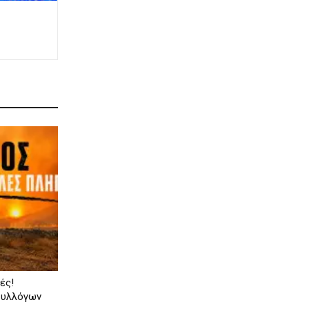
ές!
συλλόγων