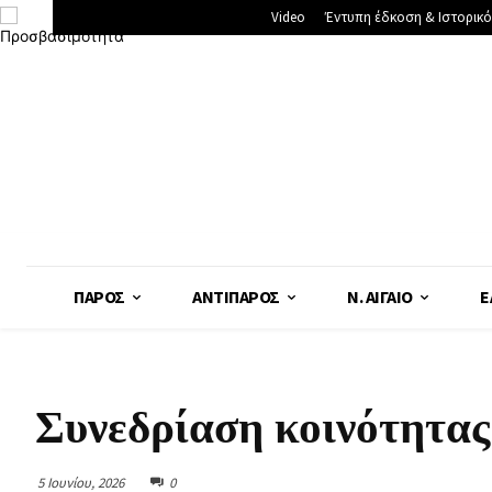
Video
Έντυπη έδκοση & Ιστορικό
ΠΆΡΟΣ
ΑΝΤΊΠΑΡΟΣ
Ν. ΑΙΓΑΊΟ
Ε
Συνεδρίαση κοινότητα
5 Ιουνίου, 2026
0