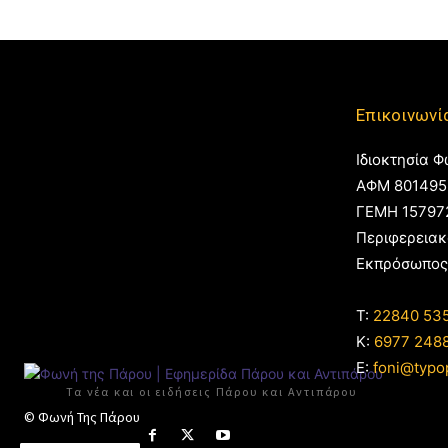
Επικοινωνί
Ιδιοκτησία Φ
ΑΦΜ 801495
ΓΕΜΗ 15797
Περιφερειακ
Εκπρόσωπος
T:
22840 53
Κ:
6977 248
E:
foni@typo
Τα νέα και οι ειδήσεις Πάρου και Αντιπάρου
© Φωνή Της Πάρου