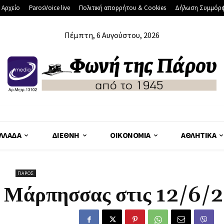
 Αρχείο
ParosVoice live
Πολιτική απορρήτου & Cookies
Δήλωση Συμμόρ
Πέμπτη, 6 Αυγούστου, 2026
ΛΛΆΔΑ
ΔΙΕΘΝΉ
ΟΙΚΟΝΟΜΊΑ
ΑΘΛΗΤΙΚΆ
ΠΆΡΟΣ
ς Μάρπησσας στις 12/6/