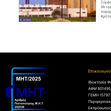
Σύμφω
Μεταφ
παραμ
Κρήτη
Ν. ΑΙΓΑΊΟ
Επικοινωνί
Ιδιοκτησία Φ
ΑΦΜ 801495
ΓΕΜΗ 15797
Περιφερειακ
Εκπρόσωπος