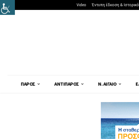
Video
Έντυπη έδκοση & Ιστορικό
ΠΆΡΟΣ
ΑΝΤΊΠΑΡΟΣ
Ν. ΑΙΓΑΊΟ
Ε