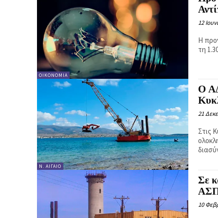
Αντί
12 Ιουν
Η προ
τη 1.3
ΟΙΚΟΝΟΜΊΑ
Ο Α
Κυκ
21 Δεκε
Στις 
ολοκλ
διασύ
Ν. ΑΙΓΑΊΟ
Σε κ
ΑΣΠ
10 Φεβ