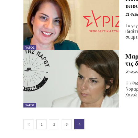
υπο
21 Φεβ
Το γε
ιδιαίτ
συμμετ
ΠΆΡΟΣ
Μαρ
τις 
20 Ιανο
Η «Φω
Νομαρ
Χανιώτ
ΠΆΡΟΣ
1
2
3
4