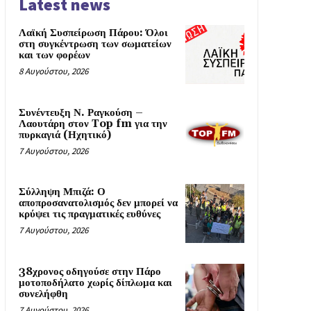
Latest news
Λαϊκή Συσπείρωση Πάρου: Όλοι
στη συγκέντρωση των σωματείων
και των φορέων
8 Αυγούστου, 2026
Συνέντευξη Ν. Ραγκούση –
Λαουτάρη στον Top fm για την
πυρκαγιά (Ηχητικό)
7 Αυγούστου, 2026
Σύλληψη Μπιζά: Ο
αποπροσανατολισμός δεν μπορεί να
κρύψει τις πραγματικές ευθύνες
7 Αυγούστου, 2026
38χρονος οδηγούσε στην Πάρο
μοτοποδήλατο χωρίς δίπλωμα και
συνελήφθη
7 Αυγούστου, 2026