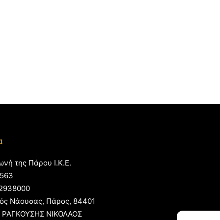
α
ωνή της Πάρου Ι.Κ.Ε.
563
2938000
ός Νάουσας, Πάρος, 84401
 ΡΑΓΚΟΥΣΗΣ ΝΙΚΟΛΑΟΣ