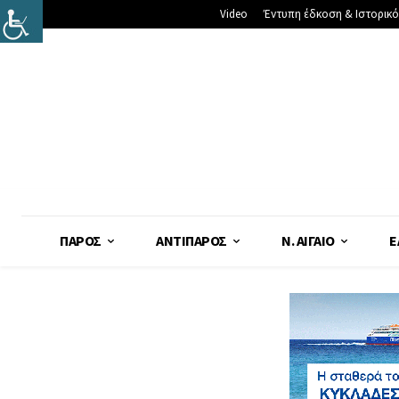
Video
Έντυπη έδκοση & Ιστορικό
ΠΆΡΟΣ
ΑΝΤΊΠΑΡΟΣ
Ν. ΑΙΓΑΊΟ
Ε