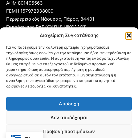
ΑΦΜ 801495563
ΓΕΜΗ 157972938000
Περιφερειακός Νάουσας, Πάρος, 84401
Εκπρόσωπος ΡΑΓΚΟΥΣΗΣ ΝΙΚΟΛΑΟΣ
Διαχείριση Συγκατάθεσης
T:
22840 53555
Για να παρέχουμε την καλύτερη εμπειρία, χρησιμοποιούμε
Κ:
6977 248885
τεχνολογίες όπως cookies για την αποθήκευση ή/και την πρόσβαση σε
E:
foni@typoparos.gr
(για αγγελίες:
sales@typoparos.gr
)
πληροφορίες συσκευών. Η συγκατάθεση για τις εν λόγω τεχνολογίες
θα μας επιτρέψει να επεξεργαστούμε δεδομένα προσωπικού
χαρακτήρα, όπως συμπεριφορά περιήγησης ή μοναδικά
αναγνωριστικά σε αυτόν τον ιστότοπο. Η μη συγκατάθεση ή η
ανάκληση της συγκατάθεσης, μπορεί να επηρεάσει αρνητικά
Πολιτική απορρήτου & Cookies
ορισμένες λειτουργίες και δυνατότητες.
Δήλωση Συμμόρφωσης
Αποδοχή
Όροι Χρήσης
Ταυτότητα
Δεν αποδέχομαι
Πολιτική Cookies (ΕΕ)
Προβολή προτιμήσεων