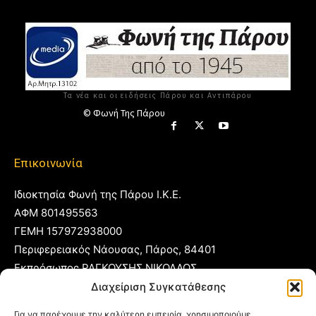
Τα νέα και οι ειδήσεις Πάρου και Αντιπάρου
© Φωνή Της Πάρου
Επικοινωνία
Ιδιοκτησία Φωνή της Πάρου Ι.Κ.Ε.
ΑΦΜ 801495563
ΓΕΜΗ 157972938000
Περιφερειακός Νάουσας, Πάρος, 84401
Εκπρόσωπος ΡΑΓΚΟΥΣΗΣ ΝΙΚΟΛΑΟΣ
Διαχείριση Συγκατάθεσης
T:
22840 53555
Για να παρέχουμε την καλύτερη εμπειρία, χρησιμοποιούμε