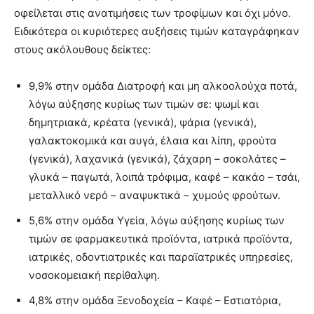
οφείλεται στις ανατιμήσεις των τροφίμων και όχι μόνο.
Ειδικότερα οι κυριότερες αυξήσεις τιμών καταγράφηκαν
στους ακόλουθους δείκτες:
9,9% στην ομάδα Διατροφή και μη αλκοολούχα ποτά,
λόγω αύξησης κυρίως των τιμών σε: ψωμί και
δημητριακά, κρέατα (γενικά), ψάρια (γενικά),
γαλακτοκομικά και αυγά, έλαια και λίπη, φρούτα
(γενικά), λαχανικά (γενικά), ζάχαρη – σοκολάτες –
γλυκά – παγωτά, λοιπά τρόφιμα, καφέ – κακάο – τσάι,
μεταλλικό νερό – αναψυκτικά – χυμούς φρούτων.
5,6% στην ομάδα Υγεία, λόγω αύξησης κυρίως των
τιμών σε φαρμακευτικά προϊόντα, ιατρικά προϊόντα,
ιατρικές, οδοντιατρικές και παραϊατρικές υπηρεσίες,
νοσοκομειακή περίθαλψη.
4,8% στην ομάδα Ξενοδοχεία – Καφέ – Εστιατόρια,