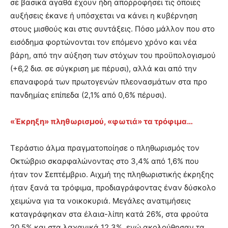
σε βασικά αγαθά έχουν ήδη απορροφήσει τις όποιες
αυξήσεις έκανε ή υπόσχεται να κάνει η κυβέρνηση
στους μισθούς και στις συντάξεις. Πόσο μάλλον που στο
εισόδημα φορτώνονται τον επόμενο χρόνο και νέα
βάρη, από την αύξηση των στόχων του προϋπολογισμού
(+6,2 δισ. σε σύγκριση με πέρυσι), αλλά και από την
επαναφορά των πρωτογενών πλεονασμάτων στα προ
πανδημίας επίπεδα (2,1% από 0,6% πέρυσι).
«Έκρηξη» πληθωρισμού, «φωτιά» τα τρόφιμα…
Τεράστιο άλμα πραγματοποίησε ο πληθωρισμός τον
Οκτώβριο σκαρφαλώνοντας στο 3,4% από 1,6% που
ήταν τον Σεπτέμβριο. Αιχμή της πληθωριστικής έκρηξης
ήταν ξανά τα τρόφιμα, προδιαγράφοντας έναν δύσκολο
χειμώνα για τα νοικοκυριά. Μεγάλες ανατιμήσεις
καταγράφηκαν στα έλαια-λίπη κατά 26%, στα φρούτα
20,5% και στα λαχανικά 12,3%, ενώ ακολούθησαν τα