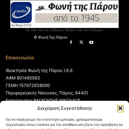
Τα νέα και οι ειδήσεις Πάρου και Αντιπάρου
© Φωνή Της Πάρου
Επικοινωνία
Ιδιοκτησία Φωνή της Πάρου Ι.Κ.Ε.
ΑΦΜ 801495563
ΓΕΜΗ 157972938000
Περιφερειακός Νάουσας, Πάρος, 84401
Εκπρόσωπος ΡΑΓΚΟΥΣΗΣ ΝΙΚΟΛΑΟΣ
Διαχείριση Συγκατάθεσης
T:
22840 53555
Για να παρέχουμε την καλύτερη εμπειρία, χρησιμοποιούμε
Κ:
6977 248885
τεχνολογίες όπως cookies για την αποθήκευση ή/και την πρόσβαση σε