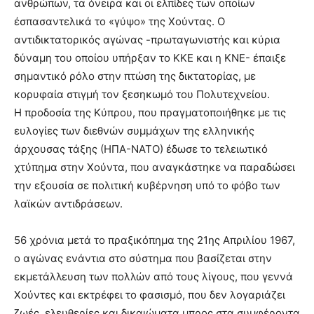
ανθρώπων, τα όνειρα και οι ελπίδες των οποίων
έσπασαντελικά το «γύψο» της Χούντας. Ο
αντιδικτατορικός αγώνας -πρωταγωνιστής και κύρια
δύναμη του οποίου υπήρξαν το ΚΚΕ και η ΚΝΕ- έπαιξε
σημαντικό ρόλο στην πτώση της δικτατορίας, με
κορυφαία στιγμή τον ξεσηκωμό του Πολυτεχνείου.
Η προδοσία της Κύπρου, που πραγματοποιήθηκε με τις
ευλογίες των διεθνών συμμάχων της ελληνικής
άρχουσας τάξης (ΗΠΑ-ΝΑΤΟ) έδωσε το τελειωτικό
χτύπημα στην Χούντα, που αναγκάστηκε να παραδώσει
την εξουσία σε πολιτική κυβέρνηση υπό το φόβο των
λαϊκών αντιδράσεων.
56 χρόνια μετά το πραξικόπημα της 21ης Απριλίου 1967,
ο αγώνας ενάντια στο σύστημα που βασίζεται στην
εκμετάλλευση των πολλών από τους λίγους, που γεννά
Χούντες και εκτρέφει το φασισμό, που δεν λογαριάζει
ζωές, ελευθερίες και δικαιώματα μπρος στα συμφέροντα