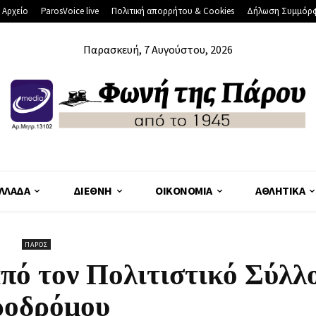
 Αρχείο
ParosVoice live
Πολιτική απορρήτου & Cookies
Δήλωση Συμμόρ
Παρασκευή, 7 Αυγούστου, 2026
ΛΛΆΔΑ
ΔΙΕΘΝΉ
ΟΙΚΟΝΟΜΊΑ
ΑΘΛΗΤΙΚΆ
ΠΆΡΟΣ
πό τον Πολιτιστικό Σύλλ
οδρόμου