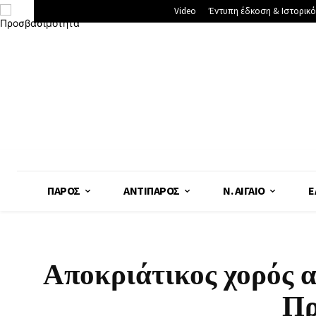
Video
Έντυπη έδκοση & Ιστορικό
ΠΆΡΟΣ
ΑΝΤΊΠΑΡΟΣ
Ν. ΑΙΓΑΊΟ
Ε
Αποκριάτικος χορός α
Πρ